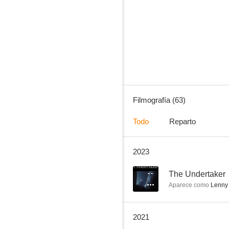
Z, la ciudad perdida
7.5
Filmografía (63)
Todo
Reparto
2023
Gritar al diablo
6.7
--
The Undertaker
Aparece como
Lenny
2021