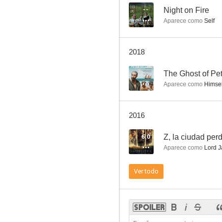
--
Night on Fire
Aparece como
Self
Los viajes de Gulliver
2018
6.0
--
The Ghost of Pet
Aparece como
Himsel
2016
6.0
Z, la ciudad per
Aparece como
Lord J
Guillermo Tell
Ver todo
5.0