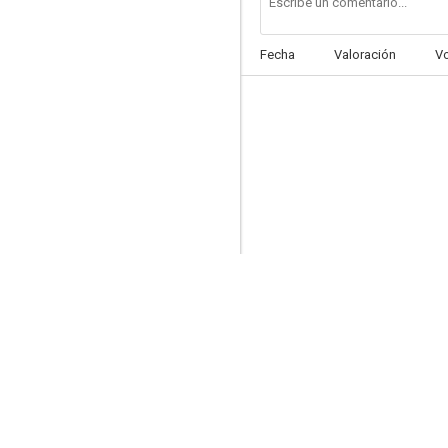
Fecha
Valoración
V
El criminal
--
The Undertaker
--