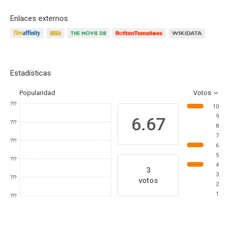
Enlaces externos
Estadísticas
Popularidad
Votos
???
10
9
6.67
???
8
7
???
6
5
???
4
3
3
???
votos
2
1
???