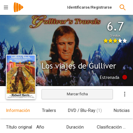
Identificarse/Registrarse
6.7
3 votos
Los viajes de Gulliver
Estrenada
Marcar ficha
Información
Trailers
DVD / Blu-Ray
(1)
Noticias
Título original
Año
Duración
Clasificación por edades