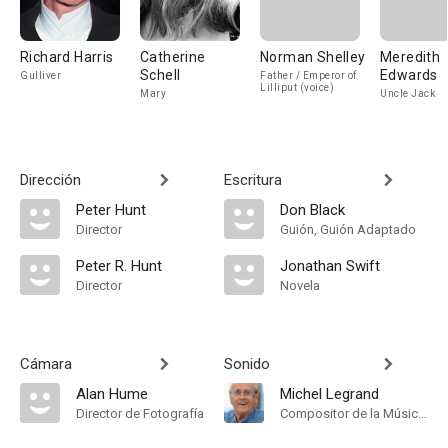
Richard Harris
Catherine
Norman Shelley
Meredith
Schell
Edwards
Gulliver
Father / Emperor of
Lilliput (voice)
Mary
Uncle Jack
Dirección
Escritura
Peter Hunt
Don Black
Director
Guión, Guión Adaptado
Peter R. Hunt
Jonathan Swift
Director
Novela
Cámara
Sonido
Alan Hume
Michel Legrand
Director de Fotografía
Compositor de la Música Original, Música