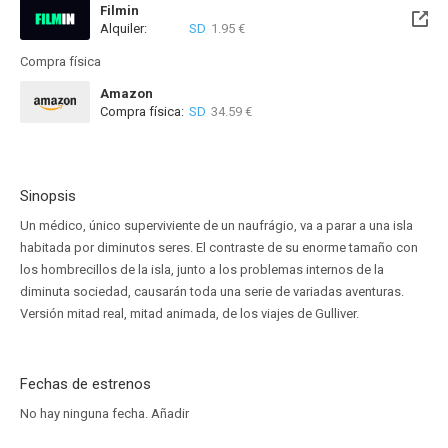
Filmin
Alquiler:
SD
1.95 €
Disponible hasta el Vie, 14 Ago 2026 (Quedan 9 días)
Compra física
Amazon
Compra física:
SD
34.59 €
Sinopsis
Un médico, único superviviente de un naufrágio, va a parar a una isla
habitada por diminutos seres. El contraste de su enorme tamaño con
los hombrecillos de la isla, junto a los problemas internos de la
diminuta sociedad, causarán toda una serie de variadas aventuras.
Versión mitad real, mitad animada, de los viajes de Gulliver.
Fechas de estrenos
No hay ninguna fecha.
Añadir