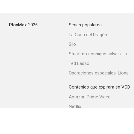
Cleopatra Jones y el casino de oro
PlayMax
2026
Series populares
--
La Casa del Dragón
Silo
Stuart no consigue salvar el universo
Ted Lasso
Operaciones especiales: Lioness
Contenido que expirara en VOD
Carry on Girls
Amazon Prime Video
--
Netflix
Filmin
Movistar+