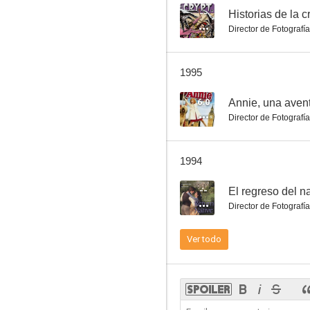
--
Historias de la 
Director de Fotografía
Cavernícola
1995
6.7
6.0
Annie, una avent
Director de Fotografía
1994
--
El regreso del n
Director de Fotografía
Los viajes de Gulliver
Ver todo
6.5