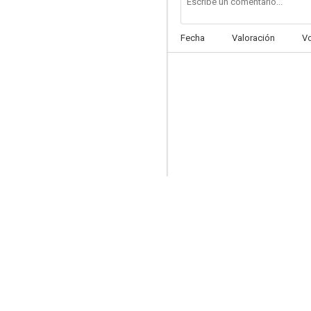
Fecha
Valoración
V
Operación Isla del Oso
6.3
Lifeforce, fuerza vital
6.0