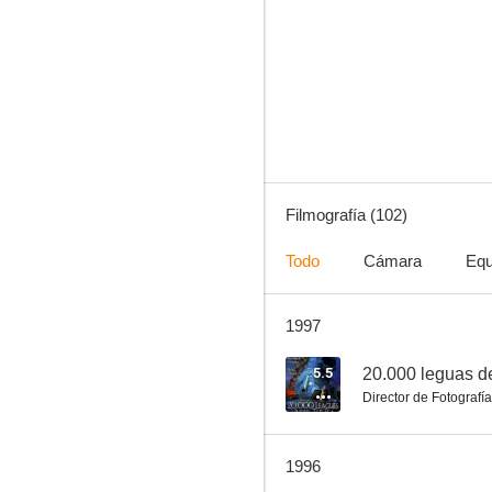
Un pez llamado Wanda
8.2
Filmografía (102)
Todo
Cámara
Equ
1997
Acapulco H.E.A.T.
7.1
5.5
20.000 leguas d
Director de Fotografía
1996