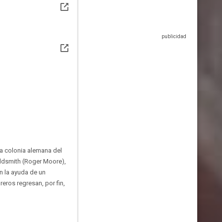
na colonia alemana del
Oldsmith (Roger Moore),
n la ayuda de un
eros regresan, por fin,