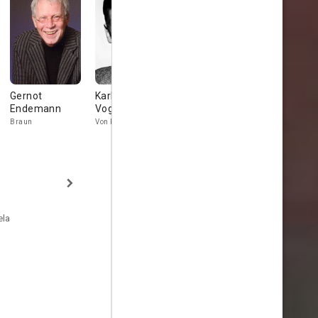
Gernot
Karl Michael
Horst Janson
Gerard Paq
Endemann
Vogler
Kyller
Capt. da Silva
Braun
Von Kleine
ela