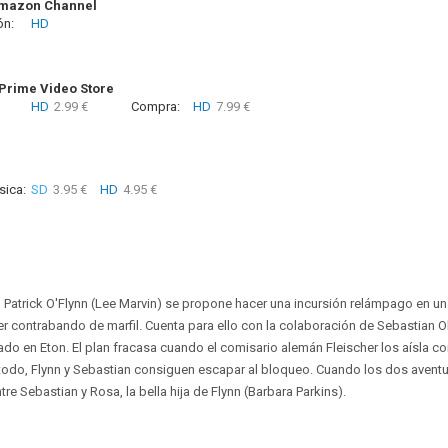
Amazon Channel
ón:
HD
rime Video Store
HD
2.99 €
Compra:
HD
7.99 €
sica:
SD
3.95 €
HD
4.95 €
nn Patrick O'Flynn (Lee Marvin) se propone hacer una incursión relámpago en u
cer contrabando de marfil. Cuenta para ello con la colaboración de Sebastian 
ado en Eton. El plan fracasa cuando el comisario alemán Fleischer los aísla co
odo, Flynn y Sebastian consiguen escapar al bloqueo. Cuando los dos aventur
tre Sebastian y Rosa, la bella hija de Flynn (Barbara Parkins).