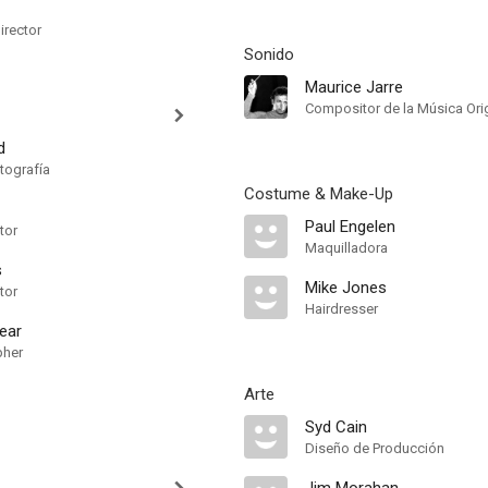
irector
Sonido
Maurice Jarre
Compositor de la Música Orig
d
tografía
Costume & Make-Up
Paul Engelen
tor
Maquilladora
s
Mike Jones
tor
Hairdresser
ear
pher
Arte
Syd Cain
Diseño de Producción