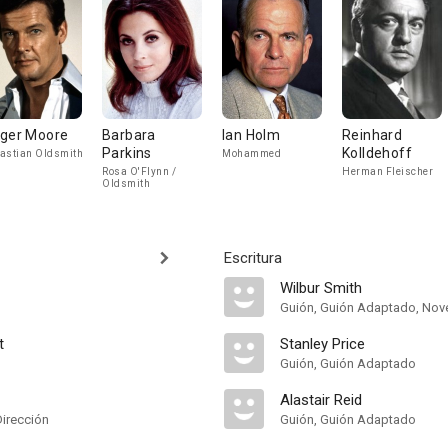
ger Moore
Barbara
Ian Holm
Reinhard
Parkins
Kolldehoff
astian Oldsmith
Mohammed
Rosa O'Flynn /
Herman Fleischer
Oldsmith
Escritura
Wilbur Smith
Guión, Guión Adaptado, Nov
t
Stanley Price
Guión, Guión Adaptado
Alastair Reid
Dirección
Guión, Guión Adaptado