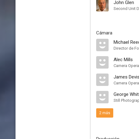
John Glen
Second Unit D
Cámara
Michael Ree
Director de Fo
Alec Mills
Camera Opera
James Devi
Camera Opera
George Whit
Still Photogra
2 más