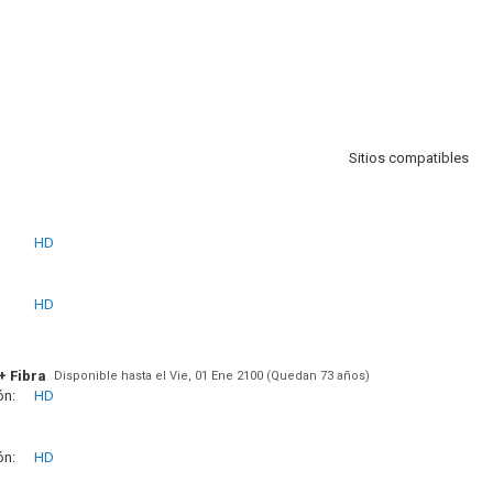
Sitios compatibles
HD
HD
+ Fibra
Disponible hasta el Vie, 01 Ene 2100 (Quedan 73 años)
ón:
HD
ón:
HD