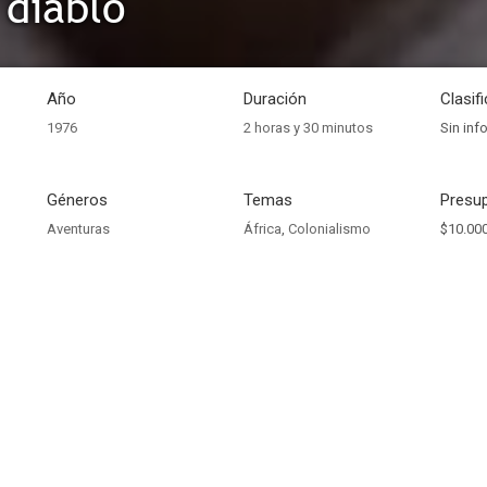
 diablo
Año
Duración
Clasif
1976
2 horas y 30 minutos
Sin inf
Géneros
Temas
Presup
Aventuras
África
,
Colonialismo
$10.000