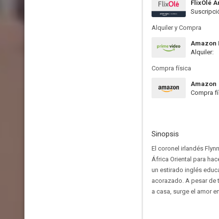
FlixOlé 
Suscripci
Alquiler y Compra
Amazon P
Alquiler:
Compra física
Amazon
Compra fí
Sinopsis
El coronel irlandés Fly
África Oriental para ha
un estirado inglés educ
acorazado. A pesar de t
a casa, surge el amor en