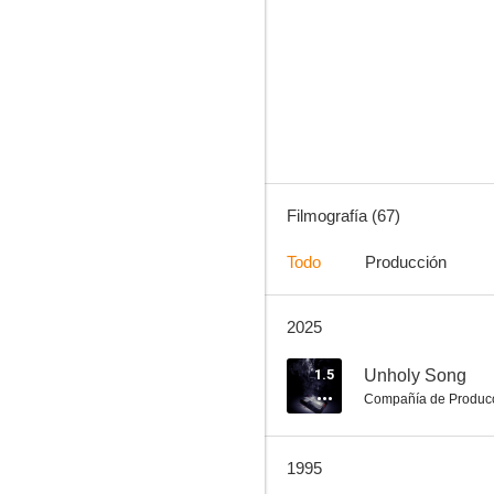
Los desmadrados piratas de Barba Amarilla
8.5
Filmografía (67)
Todo
Producción
2025
Melody
7.5
1.5
Unholy Song
Compañía de Produc
1995