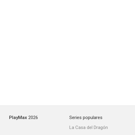
Voices
--
El caso Gorenko
--
PlayMax
2026
Series populares
La Casa del Dragón