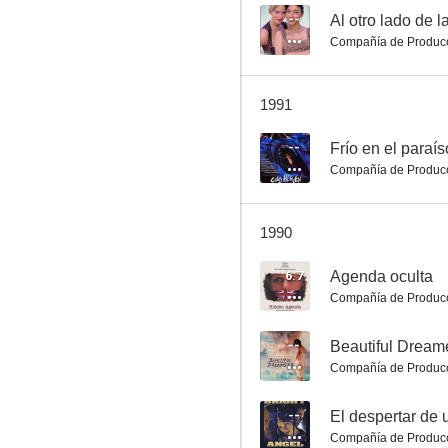
--
Al otro lado de l
Compañía de Produc
En busca del águila
1991
7.3
--
Frío en el paraís
Compañía de Produc
1990
6.7
Agenda oculta
Compañía de Produc
70 minutos para huir
--
Beautiful Dream
7.0
Compañía de Produc
--
El despertar de 
Compañía de Produc