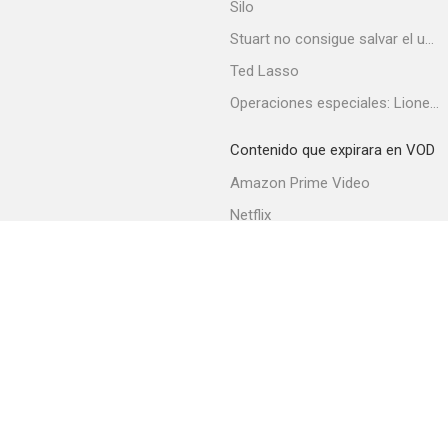
Silo
Stuart no consigue salvar el universo
Ted Lasso
Habitaciones comunicadas
Operaciones especiales: Lioness
Contenido que expirara en VOD
Amazon Prime Video
Netflix
Filmin
Movistar+
Movistar+ Fibra