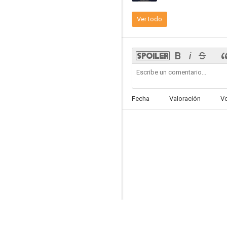
Ver todo
La máscara y la piel
6.3
Fecha
Valoración
V
Ley criminal
5.0