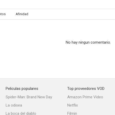
otos
Afinidad
Sueño interrumpido
La línea de la belleza
--
--
No hay ningun comentario.
Peliculas populares
Top proveedores VOD
Canterbury Tales
El mundo perdido
Spider-Man: Brand New Day
Amazon Prime Video
--
--
La odisea
Netflix
La boca del diablo
Filmin