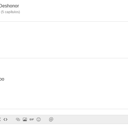
/Deshonor
(
5
capítulos
)
La reina virgen
Byron
El Mesí
--
--
mpo
Girlfriends
In the Club
Endga
--
--