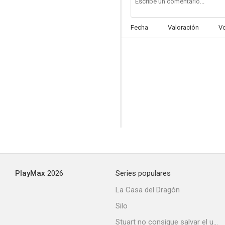
Fecha
Valoración
V
The Man Who Lost His Head
--
PlayMax
2026
Series populares
The Second Coming
La Casa del Dragón
--
Silo
Stuart no consigue salvar el universo