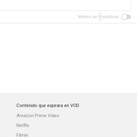
Mínimo de
50
palabras
Kenneth Williams: Fantabulosa!
Dirty Filthy Love
Not Only But Always
--
--
--
Contenido que expirara en VOD
Flesh and Blood (AKA Flesh & Blood)
White Teeth
Complicidad
Amazon Prime Video
--
--
--
Netflix
Filmin