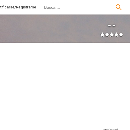
tificarse/Registrarse
--