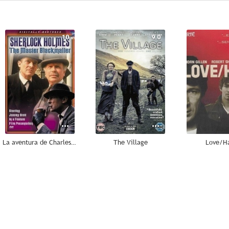
10
9.0
La aventura de Charles Augustus Milverton
The Village
Love/H
8.0
7.7