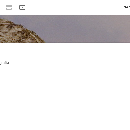
Iden
rafía.