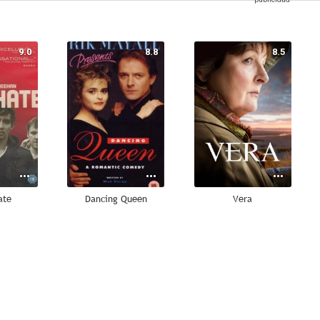
9.0
8.8
8.5
ate
Dancing Queen
Vera
7.6
7.0
7.0