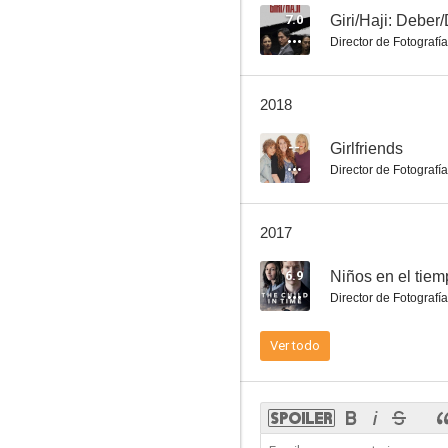
7.0
Giri/Haji: Deber
Director de Fotografía
Principal sospechoso: La niña perdida
2018
2.0
--
Girlfriends
Director de Fotografía
2017
6.9
Niños en el tie
Director de Fotografía
Marvellous
Ver todo
--