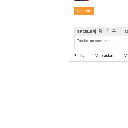
Ver todo
Wistoria: Wand and Sword
7.6
Fecha
Valoración
V
Las vacaciones de Jesús y Buda
7.1