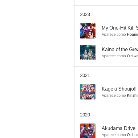
2023
Mi vecino Totoro
6.8
My One-Hit Kill S
Aparece como
Hoang 
10
--
Kaina of the Gr
Aparece como
Old wo
2021
--
Kageki Shoujo!!
Aparece como
Kirishi
Super Sentai
8.3
2020
6.5
Akudama Drive
Aparece como
Old lad