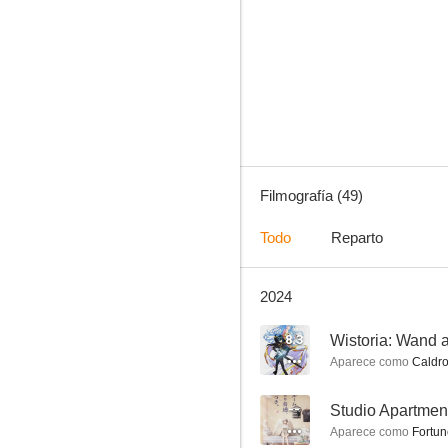
Shaman King
8.3
Filmografía (49)
Todo
Reparto
2024
The Seven Deadly Sins the Movie: Prisoners of the Sky
8.1
8.3
Wistoria: Wand 
Aparece como
Caldro
--
Studio Apartment
Aparece como
Fortune