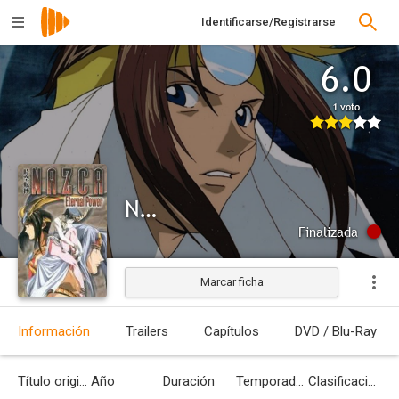
Identificarse/Registrarse
6.0
1 voto
Nazca
Finalizada
Marcar ficha
Información
Trailers
Capítulos
DVD / Blu-Ray
Título original
Año
Duración
Temporadas
Clasificación por edades