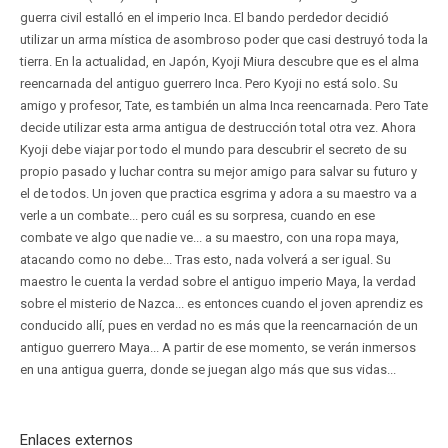
guerra civil estalló en el imperio Inca. El bando perdedor decidió
utilizar un arma mística de asombroso poder que casi destruyó toda la
tierra. En la actualidad, en Japón, Kyoji Miura descubre que es el alma
reencarnada del antiguo guerrero Inca. Pero Kyoji no está solo. Su
amigo y profesor, Tate, es también un alma Inca reencarnada. Pero Tate
decide utilizar esta arma antigua de destrucción total otra vez. Ahora
Kyoji debe viajar por todo el mundo para descubrir el secreto de su
propio pasado y luchar contra su mejor amigo para salvar su futuro y
el de todos. Un joven que practica esgrima y adora a su maestro va a
verle a un combate... pero cuál es su sorpresa, cuando en ese
combate ve algo que nadie ve... a su maestro, con una ropa maya,
atacando como no debe... Tras esto, nada volverá a ser igual. Su
maestro le cuenta la verdad sobre el antiguo imperio Maya, la verdad
sobre el misterio de Nazca... es entonces cuando el joven aprendiz es
conducido allí, pues en verdad no es más que la reencarnación de un
antiguo guerrero Maya... A partir de ese momento, se verán inmersos
en una antigua guerra, donde se juegan algo más que sus vidas...
Enlaces externos