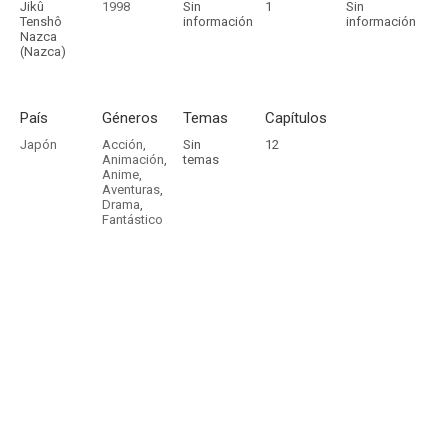
Jikû
1998
Sin
1
Sin
Tenshô
información
información
Nazca
(Nazca)
País
Géneros
Temas
Capítulos
Japón
Acción
,
Sin
12
Animación
,
temas
Anime
,
Aventuras
,
Drama
,
Fantástico