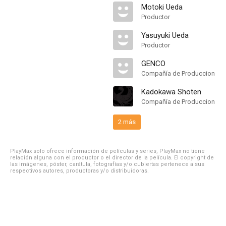
Motoki Ueda
Productor
Yasuyuki Ueda
Productor
GENCO
Compañía de Produccion
Kadokawa Shoten
Compañía de Produccion
2 más
PlayMax solo ofrece información de películas y series, PlayMax no tiene
relación alguna con el productor o el director de la película. El copyright de
las imágenes, póster, carátula, fotografías y/o cubiertas pertenece a sus
respectivos autores, productoras y/o distribuidoras.