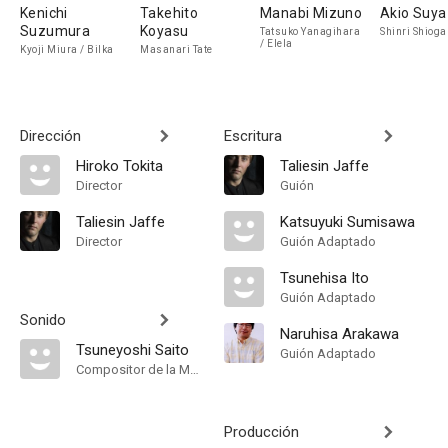
Kenichi
Takehito
Manabi Mizuno
Akio Suy
Suzumura
Koyasu
Tatsuko Yanagihara
Shinri Shiog
/ Elela
Kyoji Miura / Bilka
Masanari Tate
Dirección
Escritura
Hiroko Tokita
Taliesin Jaffe
Director
Guión
Taliesin Jaffe
Katsuyuki Sumisawa
Director
Guión Adaptado
Tsunehisa Ito
Guión Adaptado
Sonido
Naruhisa Arakawa
Tsuneyoshi Saito
Guión Adaptado
Compositor de la Música Original
Producción