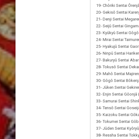
19- Chôriki Sentai Ôrenj
20- Gekisô Sentai Karenj
21- Denji Sentai Megare
22- Seijû Sentai Gingam
23- Kyûkyû Sentai Gôgô 
24- Mirai Sentai Taimure
25- Hyakujû Sentai Gaor
26- Ninpû Sentai Hariken
27- Bakuryû Sentai Abar
28- Tokusô Sentai Dekar
29- Mahô Sentai Majiren
30- Gôgô Sentai Bôkenjâ
31- Jûken Sentai Gekiren
32- Enjin Sentai Gôonjâ
33- Samurai Sentai Shin
34- Tensô Sentai Goseij
35- Kaizoku Sentai Gôka
36- Tokumei Sentai Gôba
37- Jûden Sentai Kyôryû
38- Ressha Sentai Tokky