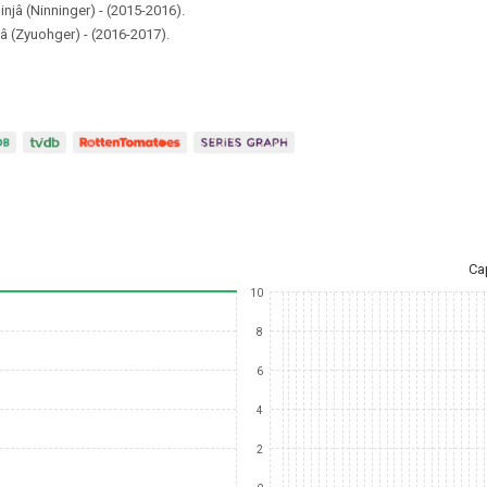
injâ (Ninninger) - (2015-2016).
â (Zyuohger) - (2016-2017).
Ca
10
8
6
4
2