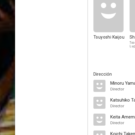
Tsuyoshi Kaijou
Sh
Too
Lup
Dirección
Minoru Yam
Director
Katsuhiko T
Director
Keita Amem
Director
Koichi Take