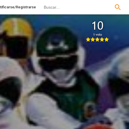
tificarse/Registrarse
10
1 voto