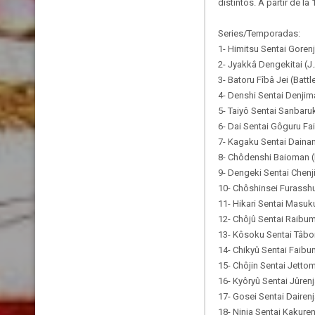
distintos. A partir de la
Series/Temporadas:
1- Himitsu Sentai Gorenj
2- Jyakkâ Dengekitai (J.
3- Batoru Fîbâ Jei (Battl
4- Denshi Sentai Denjim
5- Taiyô Sentai Sanbaru
6- Dai Sentai Gôguru Fai
7- Kagaku Sentai Daina
8- Chôdenshi Baioman (
9- Dengeki Sentai Chen
10- Chôshinsei Furassh
11- Hikari Sentai Masu
12- Chôjû Sentai Raibum
13- Kôsoku Sentai Tâbor
14- Chikyû Sentai Faibu
15- Chôjin Sentai Jetto
16- Kyôryû Sentai Jûrenj
17- Gosei Sentai Dairenj
18- Ninja Sentai Kakuren