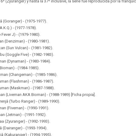
 16º (Zyuranger) y hasta la 37º inclusive, la serie fue reproducida por la franqu
â (Goranger) - (1975-1977).
A.K.Q.) - (1977-1978).
e Fever J) - (1979-1980).
an (Denziman) - (1980-1981).
kan (Sun Vulcan) - (1981-1982).
bu (Goggle Five) - (1982-1983).
man (Dynaman) - (1983-1984).
Bioman) - (1984-1985).
jiman (Changeman) - (1985-1986).
uman (Flashman) - (1986-1987).
kuman (Maskman) - (1987-1988).
an (Liveman AKA Bioman) - (1988-1989) [Ficha propia].
enjâ (Turbo Ranger) - (1989-1990).
man (Fiveman) - (1990-1991).
man (Jetman) - (1991-1992).
aa (Zyuranger) - (1992-1993).
â (Dairanger) - (1993-1994).
jâ (Kakuranger) - (1994-1995).