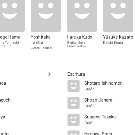
ogo Hama
Yoshitaka
Haruka Kudo
Yūsuke Kazato
Tanba
ma Yoimachi ·
Umika Hayami ·
Daichi Bunta
in Blue
Lupin Yellow
Goroh Sakurai
Escritura
ada
Shotaro Ishinomori
Guión
aguchi
Shozo Uehara
Guión
iya
Susumu Takaku
Guión
moto
Hirohisa Soda