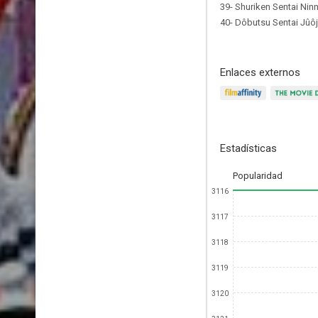
39- Shuriken Sentai Ninn
40- Dôbutsu Sentai Jûôj
Enlaces externos
Estadísticas
Popularidad
3116
3117
3118
3119
3120