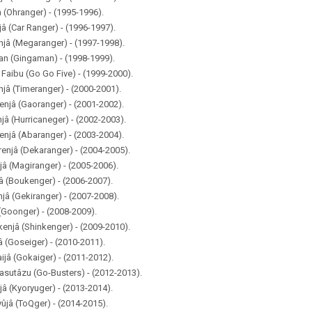
â (Ohranger) - (1995-1996).
â (Car Ranger) - (1996-1997).
njâ (Megaranger) - (1997-1998).
an (Gingaman) - (1998-1999).
Faibu (Go Go Five) - (1999-2000).
njâ (Timeranger) - (2000-2001).
enjâ (Gaoranger) - (2001-2002).
jâ (Hurricaneger) - (2002-2003).
enjâ (Abaranger) - (2003-2004).
enjâ (Dekaranger) - (2004-2005).
jâ (Magiranger) - (2005-2006).
 (Boukenger) - (2006-2007).
jâ (Gekiranger) - (2007-2008).
 (Goonger) - (2008-2009).
kenjâ (Shinkenger) - (2009-2010).
â (Goseiger) - (2010-2011).
ijâ (Gokaiger) - (2011-2012).
sutâzu (Go-Busters) - (2012-2013).
jâ (Kyoryuger) - (2013-2014).
ûjâ (ToQger) - (2014-2015).