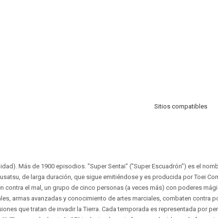
Sitios compatibles
lidad). Más de 1900 episodios. "Super Sentai" ("Super Escuadrón") es el nomb
usatsu, de larga duración, que sigue emitiéndose y es producida por Toei Co
en contra el mal, un grupo de cinco personas (a veces más) con poderes mág
iales, armas avanzadas y conocimiento de artes marciales, combaten contra p
iones que tratan de invadir la Tierra. Cada temporada es representada por pe