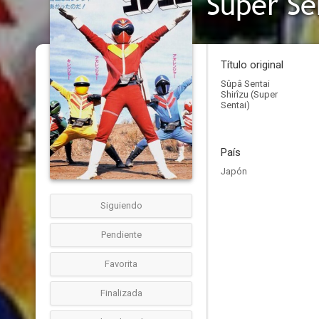
Super Se
Título original
Sûpâ Sentai
Shirîzu (Super
Sentai)
País
Japón
Siguiendo
Pendiente
Favorita
Finalizada