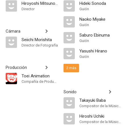
Hiroyoshi Mitsunobu
Hideki Sonoda
Director
Guión
Naoko Miyake
Guión
Cámara
Saburo Ebinuma
Seiichi Morishita
Guión
Director de Fotografía
Yasushi Hirano
Guión
Producción
2 más
Toei Animation
Compañía de Produccion
Sonido
Takayuki Baba
Compositor de la Música Original
Hiroshi Uchiki
Compositor de la Música Original