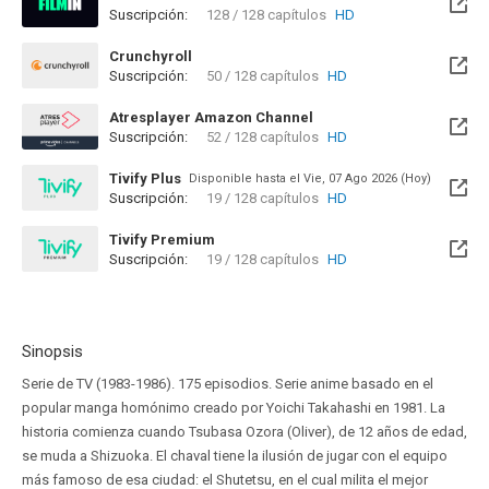
Suscripción:
128 / 128 capítulos
HD
Disponible hasta el Dom, 27 Feb 2028 (Queda 1 año)
Crunchyroll
Suscripción:
50 / 128 capítulos
HD
Atresplayer Amazon Channel
Suscripción:
52 / 128 capítulos
HD
Tivify Plus
Disponible hasta el Vie, 07 Ago 2026 (Hoy)
Suscripción:
19 / 128 capítulos
HD
Tivify Premium
Suscripción:
19 / 128 capítulos
HD
Disponible hasta el Vie, 07 Ago 2026 (Hoy)
Sinopsis
Serie de TV (1983-1986). 175 episodios. Serie anime basado en el
popular manga homónimo creado por Yoichi Takahashi en 1981. La
historia comienza cuando Tsubasa Ozora (Oliver), de 12 años de edad,
se muda a Shizuoka. El chaval tiene la ilusión de jugar con el equipo
más famoso de esa ciudad: el Shutetsu, en el cual milita el mejor