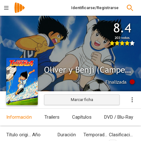
Identificarse/Registrarse
8.4
203 votos
Oliver y Benji (Campeones)
Finalizada
Marcar ficha
Información
Trailers
Capítulos
DVD / Blu-Ray
Título original
Año
Duración
Temporadas
Clasificación por edades