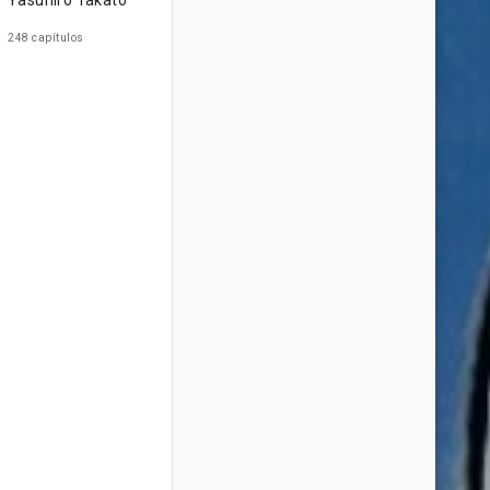
Yasuhiro Takato
248 capítulos