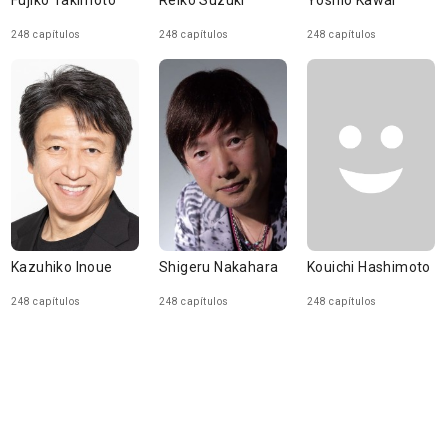
Fujiko Takimoto
Reiko Suzuki
Yoshio Kawai
248 capítulos
248 capítulos
248 capítulos
Kazuhiko Inoue
Shigeru Nakahara
Kouichi Hashimoto
248 capítulos
248 capítulos
248 capítulos