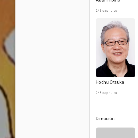
Akari Hibino
248 capítulos
Hochu Otsuka
248 capítulos
Dirección