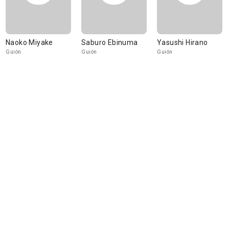
Naoko Miyake
Saburo Ebinuma
Yasushi Hirano
Guión
Guión
Guión