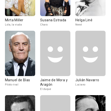
Mirta Miller
Susana Estrada
Helga Liné
Lola, la viuda
Charo
Nené
Manuel de Blas
Jaime de Mora y
Julián Navarro
Aragón
Piloto rival
Luciano
El duque