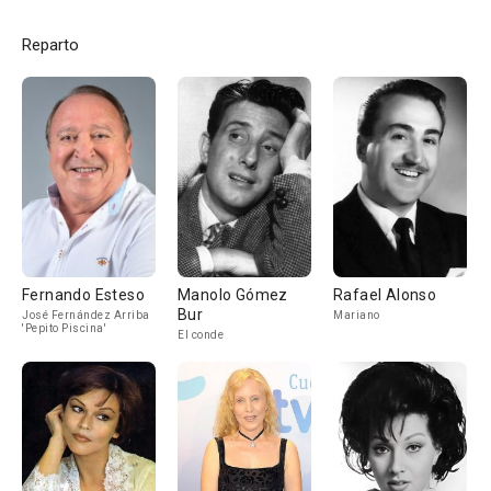
Reparto
Fernando Esteso
Manolo Gómez
Rafael Alonso
Bur
José Fernández Arriba
Mariano
'Pepito Piscina'
El conde