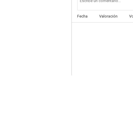
Fecha
Valoración
V
Una espía en mi alcoba
6.9
La tía de Carlos
6.5