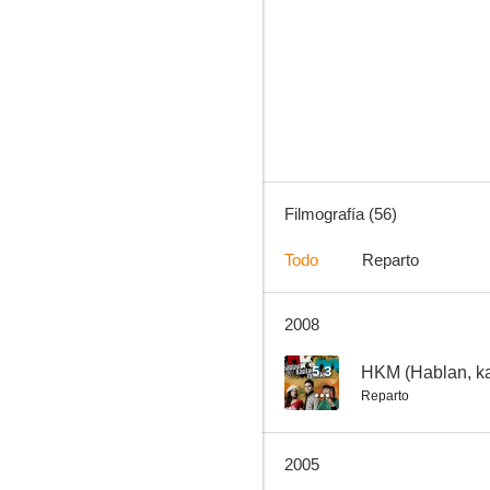
Taller mecánico
8.3
Filmografía (56)
Todo
Reparto
2008
El hijo del cura
8.0
5.3
HKM (Hablan, ka
Reparto
2005