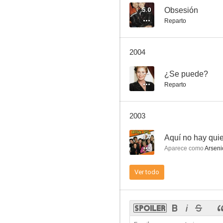
5.0
Obsesión
Reparto
El Secreto
2004
7.8
--
¿Se puede?
Reparto
2003
8.7
Aquí no hay quie
Aparece como
Arseni
Es peligroso casarse a los 60
Ver todo
7.0