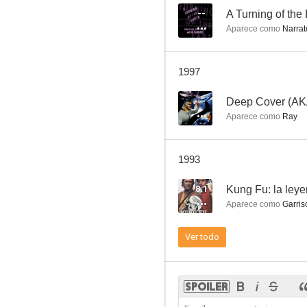
--
A Turning of the
Aparece como
Narrato
McCloud
1997
7.6
--
Deep Cover (AK
Aparece como
Ray
1993
8.1
Kung Fu: la ley
Aparece como
Garris
Arma Joven
Ver todo
7.2