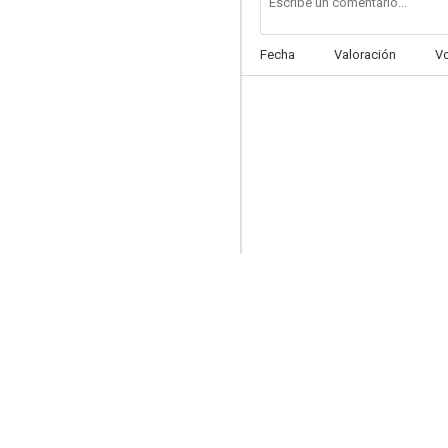
Fecha
Valoración
V
Vacaciones en el mar
6.9
Su coartada
6.5