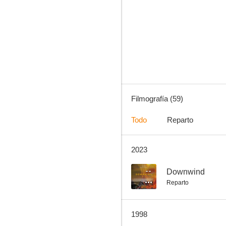
MacGyver
8.5
Filmografía (59)
Todo
Reparto
2023
El sol siempre brilla en Kentucky
8.0
--
Downwind
Reparto
1998