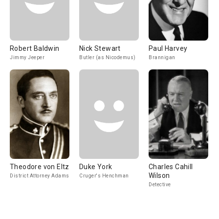
Robert Baldwin
Nick Stewart
Paul Harvey
Jimmy Jeeper
Butler (as Nicodemus)
Brannigan
Theodore von Eltz
Duke York
Charles Cahill
Wilson
District Attorney Adams
Cruger's Henchman
Detective