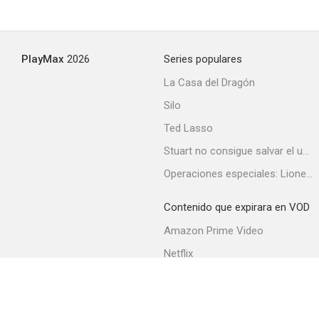
The Cookout
PlayMax
2026
Series populares
--
La Casa del Dragón
Silo
Ted Lasso
Stuart no consigue salvar el universo
Operaciones especiales: Lioness
Contenido que expirara en VOD
Jerry & Tom
Amazon Prime Video
--
Netflix
Filmin
Movistar+