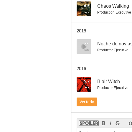
6.6
Chaos Walking
Production Executive
Crank: Veneno en la sangre
2018
6.3
--
Noche de novia
Productor Ejecutivo
2016
5.7
Blair Witch
Productor Ejecutivo
Cube Zero
Ver todo
6.1