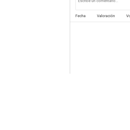
Fecha
Valoración
V
La gran boda
5.9
El último desafío
5.7