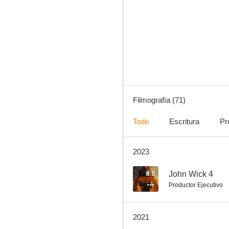
American Psycho
6.7
Filmografía (71)
Todo
Escritura
Pr
2023
El asesino (War)
6.5
8.0
John Wick 4
Productor Ejecutivo
2021