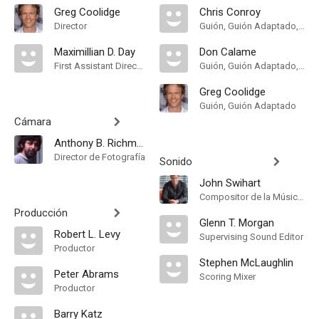
Greg Coolidge
Chris Conroy
Director
Guión, Guión Adaptado, Historia
Maximillian D. Day
Don Calame
First Assistant Director
Guión, Guión Adaptado, Historia
Greg Coolidge
Guión, Guión Adaptado
Cámara
Anthony B. Richmond
Director de Fotografía
Sonido
John Swihart
Compositor de la Música Original
Producción
Glenn T. Morgan
Robert L. Levy
Supervising Sound Editor
Productor
Stephen McLaughlin
Peter Abrams
Scoring Mixer
Productor
Barry Katz