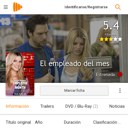
Identificarse/Registrarse
5.4
11 votos
El empleado del mes
Estrenada
Marcar ficha
Información
Trailers
DVD / Blu-Ray
(2)
Noticias
Título original
Año
Duración
Clasificación por edades