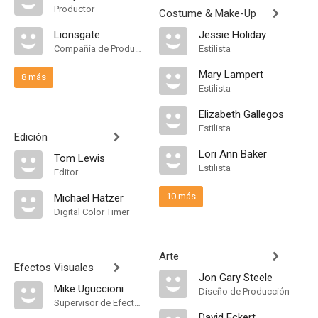
Productor
Costume & Make-Up
Lionsgate
Jessie Holiday
Compañía de Produccion
Estilista
Mary Lampert
8 más
Estilista
Elizabeth Gallegos
Estilista
Edición
Lori Ann Baker
Tom Lewis
Estilista
Editor
10 más
Michael Hatzer
Digital Color Timer
Arte
Efectos Visuales
Jon Gary Steele
Mike Uguccioni
Diseño de Producción
Supervisor de Efectos Visuales
David Eckert