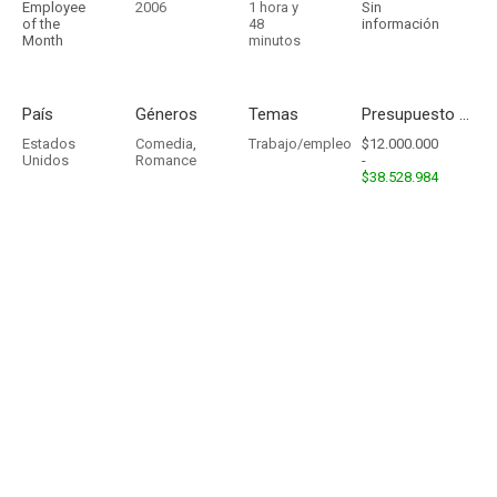
Employee
2006
1 hora y
Sin
of the
48
información
Month
minutos
País
Géneros
Temas
Presupuesto - Ingresos
Estados
Comedia
,
Trabajo/empleo
$12.000.000
Unidos
Romance
-
$38.528.984