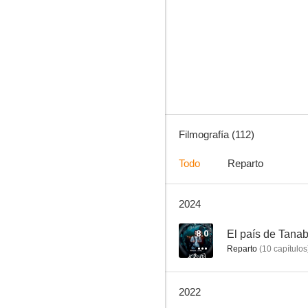
Kamikaze: moriremos por los que amamos
8.3
Filmografía (112)
Todo
Reparto
2024
Rengô kantai shirei chôkan: Yamamoto Isoroku
8.0
8.0
El país de Tana
Reparto
(
10
capítulos
2022