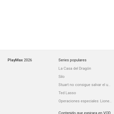
Koshonin: The Movie
--
PlayMax
2026
Series populares
La Casa del Dragón
Silo
The Handsome Suit
Stuart no consigue salvar el universo
--
Ted Lasso
Operaciones especiales: Lioness
Contenido que expirara en VOD