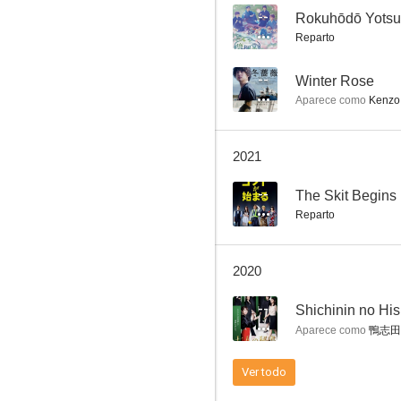
--
Rokuhōdō Yotsui
Reparto
Historia de Abril
--
Winter Rose
Aparece como
Kenzo
7.3
2021
--
The Skit Begins
Reparto
2020
Los protectores (Shield of Straw)
--
Shichinin no Hi
6.7
Aparece como
鴨志田
Ver todo