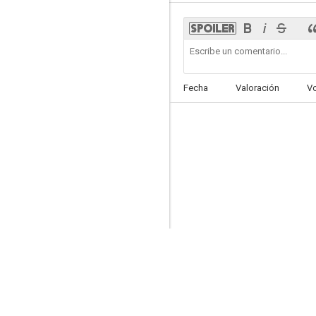
Museum
Fecha
Valoración
V
6.6
NiNoKuni
6.4