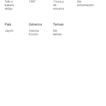
Toki o
1997
1 hora y
Sin
kakeru
46
información
shôjo
minutos
País
Géneros
Temas
Japón
Ciencia
Sin
ficción
temas