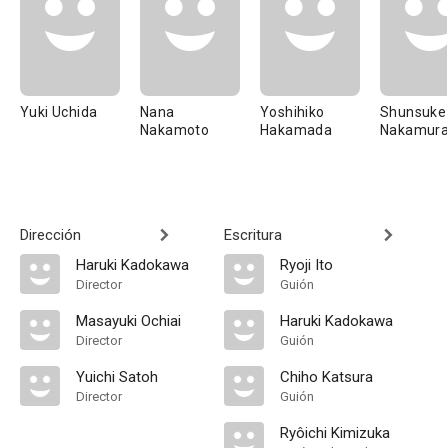
Yuki Uchida
Nana
Yoshihiko
Shunsuke
Nakamoto
Hakamada
Nakamur
Dirección
Escritura
Haruki Kadokawa
Ryoji Ito
Director
Guión
Masayuki Ochiai
Haruki Kadokawa
Director
Guión
Yuichi Satoh
Chiho Katsura
Director
Guión
Ryôichi Kimizuka