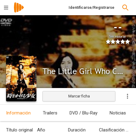
Identificarse/Registrarse
--
Sin valorar
The Little Girl Who Conquered Time
Marcar ficha
Información
Trailers
DVD / Blu-Ray
Noticias
Título original
Año
Duración
Clasificación por edades