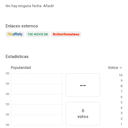
No hay ninguna fecha.
Añadir
Enlaces externos
Estadísticas
Popularidad
Votos
???
10
9
--
???
8
7
???
6
5
???
4
0
3
???
votos
2
1
???