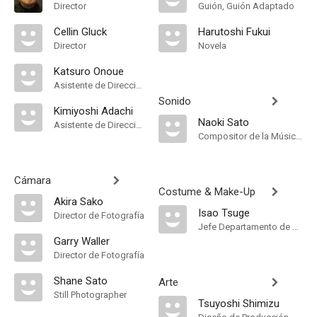
Director
Guión, Guión Adaptado
Cellin Gluck
Harutoshi Fukui
Director
Novela
Katsuro Onoue
Asistente de Dirección
Sonido
Kimiyoshi Adachi
Naoki Sato
Asistente de Dirección
Compositor de la Música Original
Cámara
Costume & Make-Up
Akira Sako
Isao Tsuge
Director de Fotografía
Jefe Departamento de Maquillaje
Garry Waller
Director de Fotografía
Shane Sato
Arte
Still Photographer
Tsuyoshi Shimizu