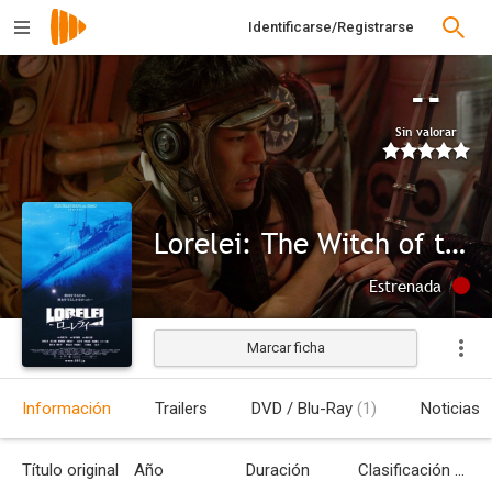
Identificarse/Registrarse
--
Sin valorar
Lorelei: The Witch of the Pacific Ocean
Estrenada
Marcar ficha
Información
Trailers
DVD / Blu-Ray
(1)
Noticias
Título original
Año
Duración
Clasificación por edades