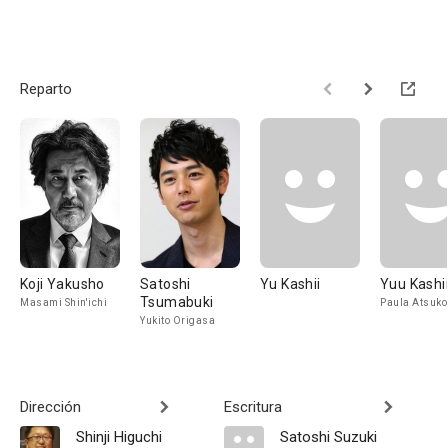
Reparto
Koji Yakusho
Satoshi
Yu Kashii
Yuu Kashi
Tsumabuki
Masami Shin'ichi
Paula Atsuko
Yukito Origasa
Dirección
Escritura
Shinji Higuchi
Satoshi Suzuki