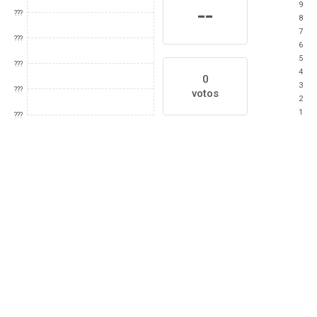
9
--
???
8
7
???
6
5
???
4
0
3
???
votos
2
1
???