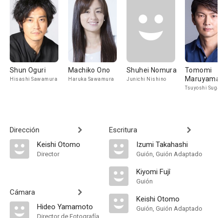
Shun Oguri
Machiko Ono
Shuhei Nomura
Tomomi
Maruyam
Hisashi Sawamura
Haruka Sawamura
Junichi Nishino
Tsuyoshi Su
Dirección
Escritura
Keishi Otomo
Izumi Takahashi
Director
Guión, Guión Adaptado
Kiyomi Fujî
Guión
Cámara
Keishi Otomo
Hideo Yamamoto
Guión, Guión Adaptado
Director de Fotografía