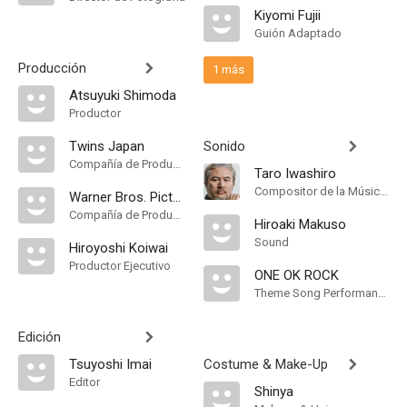
Kiyomi Fujii
Guión Adaptado
Producción
1 más
Atsuyuki Shimoda
Productor
Twins Japan
Sonido
Compañía de Produccion
Taro Iwashiro
Compositor de la Música Original
Warner Bros. Pictures Japan
Compañía de Produccion
Hiroaki Makuso
Sound
Hiroyoshi Koiwai
Productor Ejecutivo
ONE OK ROCK
Theme Song Performance
Edición
Tsuyoshi Imai
Costume & Make-Up
Editor
Shinya