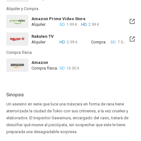
Alquiler y Compra
Amazon Prime Video Store
Alquiler:
SD
1.99 €
HD
2.99 €
Rakuten TV
Alquiler:
HD
2.99 €
Compra:
SD
7.99 €
HD
8
Compra física
Amazon
Compra física:
SD
13.50 €
Sinopsis
Un asesino en serie que luce una máscara en forma de rana tiene
aterrorizada la ciudad de Tokio con sus crímenes, a la vez crueles y
elaborados. El inspector Sawamura, encargado del caso, tratará de
descifrar qué mueve al psicópata, sin sospechar que este le tiene
preparada una desagradable sorpresa.