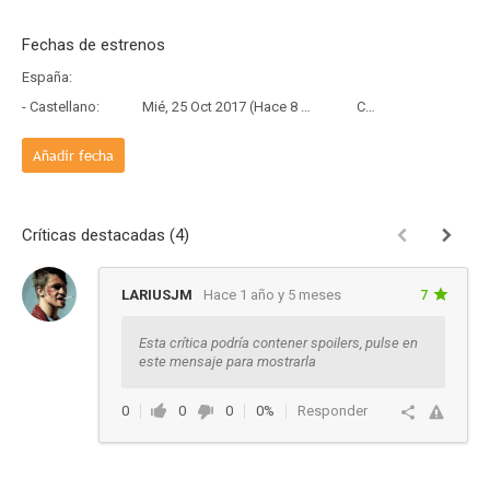
Fechas de estrenos
España:
- Castellano:
Mié, 25 Oct 2017 (Hace 8 años y 9 meses)
Copia Física
Añadir fecha
Críticas destacadas (4)
LARIUSJM
Hace 1 año y 5 meses
7
Esta crítica podría contener spoilers, pulse en
este mensaje para mostrarla
0
0
0
0%
Responder