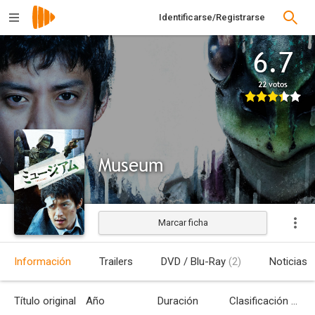
Identificarse/Registrarse
6.7
22 votos
Museum
Marcar ficha
Estrenada
Información
Trailers
DVD / Blu-Ray
(2)
Noticias
Título original
Año
Duración
Clasificación por edades