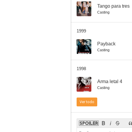
5.9
Tango para tres
Casting
Jóvenes ocultos
1999
6.7
6.5
Payback
Casting
1998
6.7
Arma letal 4
Casting
Batman vuelve
Ver todo
6.5