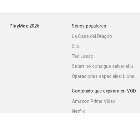
Gatos salvajes
PlayMax
2026
Series populares
--
La Casa del Dragón
Silo
Ted Lasso
Stuart no consigue salvar el universo
Operaciones especiales: Lioness
Contenido que expirara en VOD
Un asunto de amor
Amazon Prime Video
--
Netflix
Filmin
Movistar+