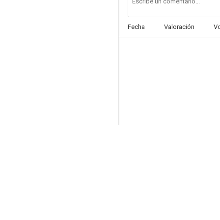
Fecha
Valoración
V
Arma letal 3
7.8
Un pequeño romance
7.1