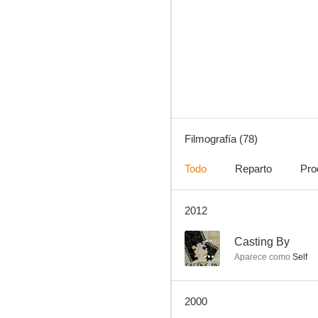
El último Boy Scout
7.3
Filmografía (78)
Todo
Reparto
Pro
2012
Maverick
7.2
--
Casting By
Aparece como
Self
2000