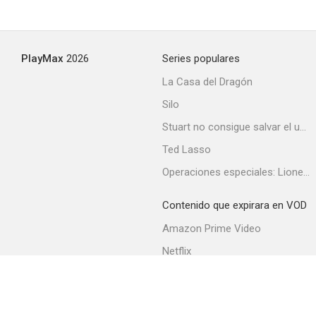
Atrás de las nubes
PlayMax
2026
Series populares
--
La Casa del Dragón
Silo
Stuart no consigue salvar el universo
Ted Lasso
Operaciones especiales: Lioness
Contenido que expirara en VOD
De tal palo tal astilla
Amazon Prime Video
--
Netflix
Filmin
Movistar+