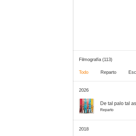
México de mi corazón (Dos mexicanas en México)
--
Filmografía (113)
Todo
Reparto
Esc
2026
Locos y peligrosos
--
--
De tal palo tal as
Reparto
2018