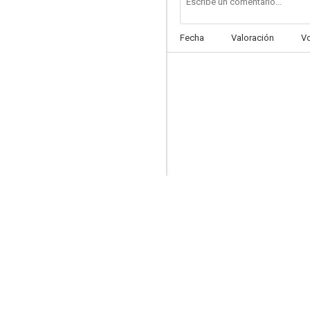
Fecha
Valoración
V
Capricho
--
Chihuahua
--