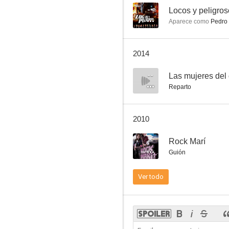
--
Locos y peligro
Aparece como
Pedro
Genio y figura
2014
--
--
Las mujeres del 
Reparto
2010
--
Rock Marí
Guión
Reclusorio
Ver todo
--