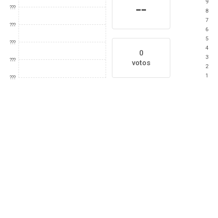
9
--
???
8
7
???
6
5
???
4
0
3
???
votos
2
1
???