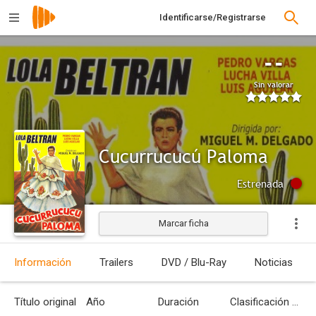
Identificarse/Registrarse
--
Sin valorar
Cucurrucucú Paloma
Estrenada
Marcar ficha
Información
Trailers
DVD / Blu-Ray
Noticias
Título original
Año
Duración
Clasificación por edades