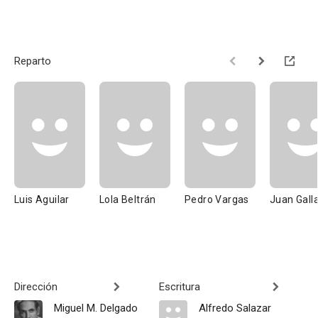
Reparto
Luis Aguilar
Lola Beltrán
Pedro Vargas
Juan Gall
Dirección
Escritura
Miguel M. Delgado
Alfredo Salazar