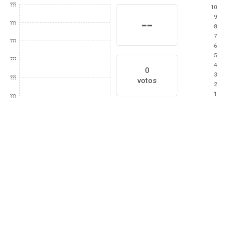
???
10
9
--
???
8
7
???
6
5
???
4
0
3
???
votos
2
1
???