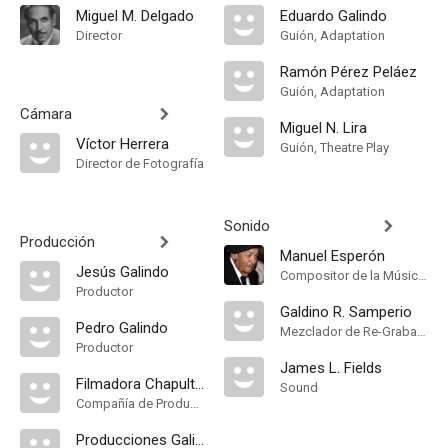
Miguel M. Delgado
Eduardo Galindo
Director
Guión, Adaptation
Ramón Pérez Peláez
Guión, Adaptation
Cámara
Miguel N. Lira
Víctor Herrera
Guión, Theatre Play
Director de Fotografía
Sonido
Producción
Manuel Esperón
Jesús Galindo
Compositor de la Música Original, Música
Productor
Galdino R. Samperio
Pedro Galindo
Mezclador de Re-Grabación de Sonido
Productor
James L. Fields
Filmadora Chapultepec
Sound
Compañía de Produccion
Producciones Galindo Hermanos