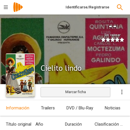
Identificarse/Registrarse
--
Sin valorar
Cielito lindo
Marcar ficha
Estrenada
Información
Trailers
DVD / Blu-Ray
Noticias
Título original
Año
Duración
Clasificación por edades