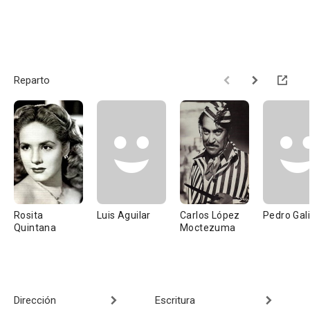
Reparto
Rosita
Luis Aguilar
Carlos López
Pedro Gal
Quintana
Moctezuma
Dirección
Escritura