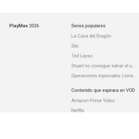
La llamada de la muerte
PlayMax
2026
Series populares
--
La Casa del Dragón
Silo
Ted Lasso
Stuart no consigue salvar el universo
Operaciones especiales: Lioness
Contenido que expirara en VOD
Una cita de amor
Amazon Prime Video
--
Netflix
Filmin
Movistar+