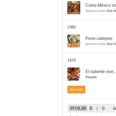
--
Como México no
Aparece como
Don An
¡Que viene mi marido!
1980
--
8.3
Perro callejero
Aparece como
Don Fi
1979
--
Reparto
Muerte a sangre fría
Ver todo
--