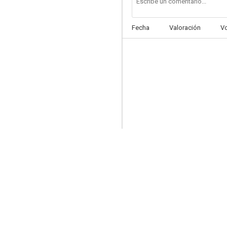
Fecha
Valoración
V
Lo mejor de Teresa
--
La loca de los milagros
--