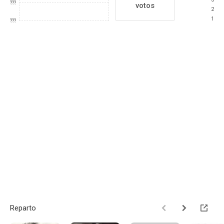
???
votos
2
1
???
Reparto