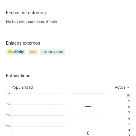
Fechas de estrenos
No hay ninguna fecha.
Añadir
Enlaces externos
Estadísticas
Popularidad
Votos
???
10
9
--
???
8
7
???
6
5
???
4
0
3