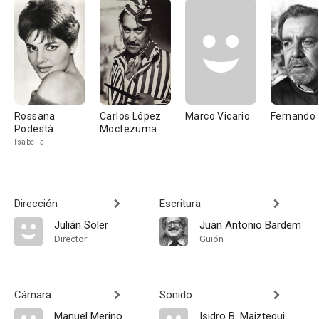
Rossana
Carlos López
Marco Vicario
Fernando
Podestà
Moctezuma
Isabella
Dirección
Escritura
Julián Soler
Juan Antonio Bardem
Director
Guión
Cámara
Sonido
Manuel Merino
Isidro B. Maiztegui