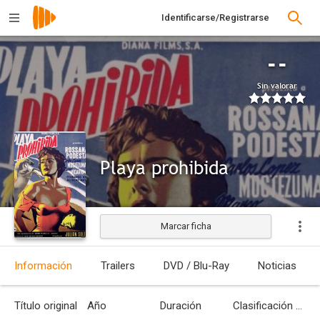
Identificarse/Registrarse
--
Sin valorar
Playa prohibida
Marcar ficha
Información
Trailers
DVD / Blu-Ray
Noticias
Título original
Año
Duración
Clasificación por edades