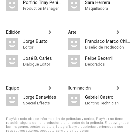
Porfirio Triay Peniche
Sara Herrera
Production Manager
Maquilladora
Edición
Arte
Jorge Busto
Francisco Marco Chillet
Editor
Diseño de Producción
José B. Carles
Felipe Becerril
Dialogue Editor
Decorados
Equipo
Iluminación
Jorge Benavides
Gabriel Castro
Special Effects
Lighting Technician
PlayMax solo ofrece información de películas y series, PlayMax no tiene
relación alguna con el productor o el director de la película. El copyright de
las imágenes, póster, carátula, fotografías y/o cubiertas pertenece a sus
respectivos autores, productoras y/o distribuidoras.