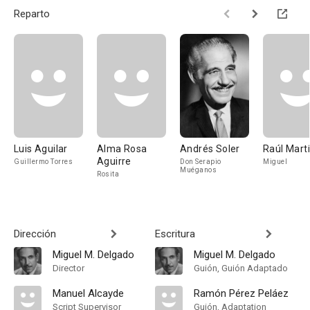
Reparto
Luis Aguilar
Alma Rosa
Andrés Soler
Raúl Mart
Aguirre
Guillermo Torres
Don Serapio
Miguel
Muéganos
Rosita
Dirección
Escritura
Miguel M. Delgado
Miguel M. Delgado
Director
Guión, Guión Adaptado
Manuel Alcayde
Ramón Pérez Peláez
Script Supervisor
Guión, Adaptation