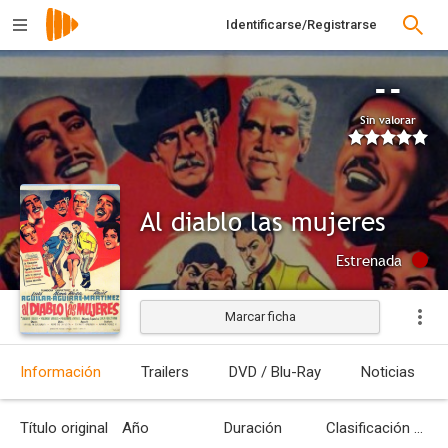
Identificarse/Registrarse
--
Sin valorar
Al diablo las mujeres
Estrenada
Marcar ficha
Información
Trailers
DVD / Blu-Ray
Noticias
Título original
Año
Duración
Clasificación por edades