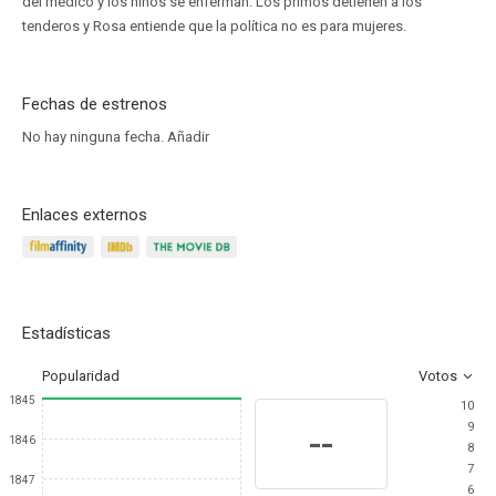
del médico y los niños se enferman. Los primos detienen a los
tenderos y Rosa entiende que la política no es para mujeres.
Fechas de estrenos
No hay ninguna fecha.
Añadir
Enlaces externos
Estadísticas
Popularidad
Votos
1845
10
9
--
1846
8
7
1847
6