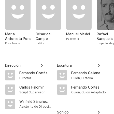
Maria
César del
Manuel Medel
Rafael
Antonieta Pons
Campo
Banquells
Pancholín
Rosa Montejo
Julián
Inspector de 
Dirección
Escritura
Fernando Cortés
Fernando Galiana
Director
Guión, Historia
Carlos Falomir
Fernando Cortés
Script Supervisor
Guión, Guión Adaptado
Winfield Sánchez
Asistente de Dirección
Sonido