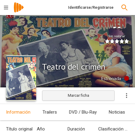
Identificarse/Registrarse
--
Sin valorar
Teatro del crimen
Estrenada
Marcar ficha
Información
Trailers
DVD / Blu-Ray
Noticias
Título original
Año
Duración
Clasificación por edades