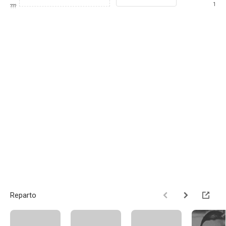
1
???
Reparto