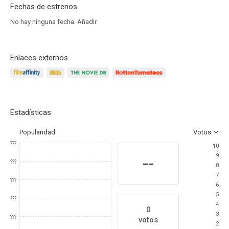
Fechas de estrenos
No hay ninguna fecha.
Añadir
Enlaces externos
Estadísticas
Popularidad
Votos
???
10
9
--
???
8
7
???
6
5
???
4
0
3
???
votos
2