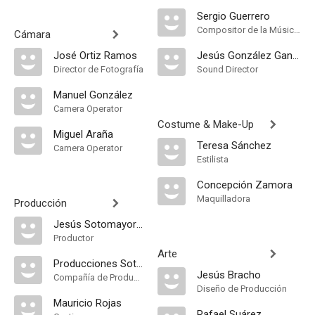
Sergio Guerrero
Compositor de la Música Original
Cámara
José Ortiz Ramos
Jesús González Gancy
Director de Fotografía
Sound Director
Manuel González
Camera Operator
Costume & Make-Up
Miguel Araña
Teresa Sánchez
Camera Operator
Estilista
Concepción Zamora
Maquilladora
Producción
Jesús Sotomayor Martínez
Productor
Arte
Producciones Sotomayor
Jesús Bracho
Compañía de Produccion
Diseño de Producción
Mauricio Rojas
Rafael Suárez