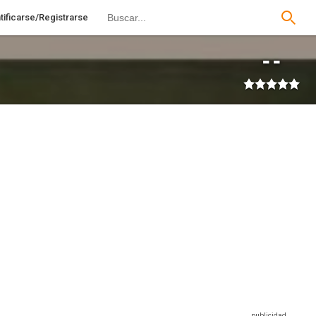
tificarse/Registrarse
--