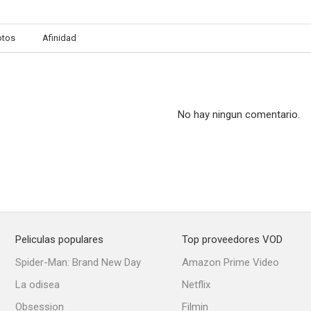
otos
Afinidad
El medallón del crimen (El 13 de oro)
Esposas infieles
El asesi
--
--
No hay ningun comentario.
Peliculas populares
Top proveedores VOD
Pasionaria
La marca del zorrillo
El pecado d
Spider-Man: Brand New Day
Amazon Prime Video
--
--
La odisea
Netflix
Obsession
Filmin