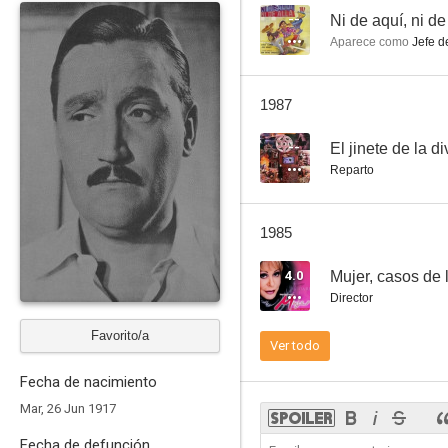
--
Ni de aquí, ni de
Aparece como
Jefe de
Vidita negra
1987
--
--
El jinete de la d
Reparto
1985
4.0
Mujer, casos de l
Director
La culpa de los padres
Favorito/a
Ver todo
--
Fecha de nacimiento
Mar, 26 Jun 1917
Fecha de defunción