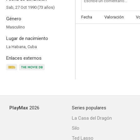
Sab, 27 Oct 1990 (73 años)
Fecha
Valoración
V
Género
Masculino
La sombra vengadora vs. La mano negra
Lugar de nacimiento
--
La Habana, Cuba
Enlaces externos
PlayMax
2026
Series populares
Amor de locura
La Casa del Dragón
--
Silo
Ted Lasso