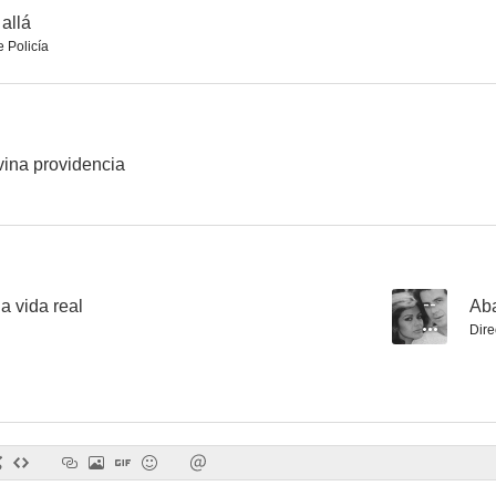
 allá
 Policía
Muchacha italiana viene a casarse
El sinvergüenza
--
--
ivina providencia
a vida real
--
Ab
Dire
Teatro del crimen
Legítima defensa
--
--