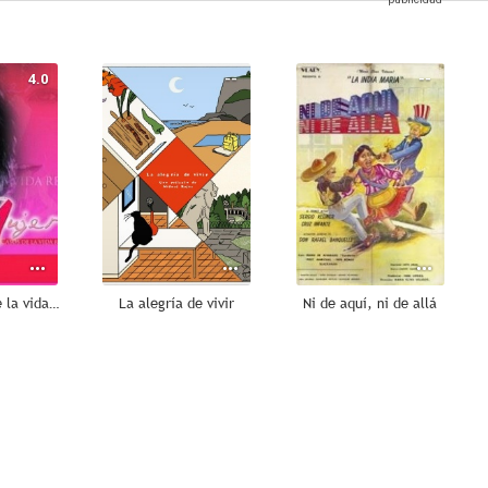
4.0
--
--
Mujer, casos de la vida real
La alegría de vivir
Ni de aquí, ni de allá
--
--
--