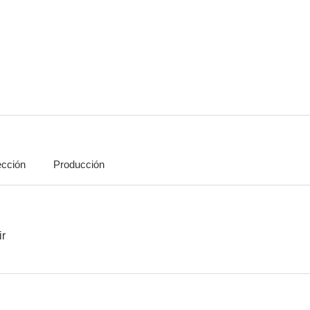
Abandonada
Bianca Vidal
Soled
--
--
ección
Producción
Estas ruinas que ves
Los indolentes
El Santo O
--
--
ir