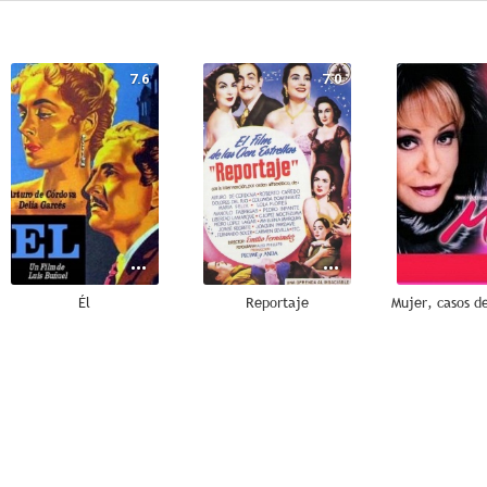
7.6
7.0
Él
Reportaje
--
--