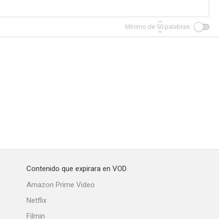
Mínimo de
50
palabras
no X
La visita que no tocó el timbre
Sí, mi vida
--
--
--
Contenido que expirara en VOD
e Laura
La última noche
Bel Ami
Amazon Prime Video
--
--
--
Netflix
Filmin