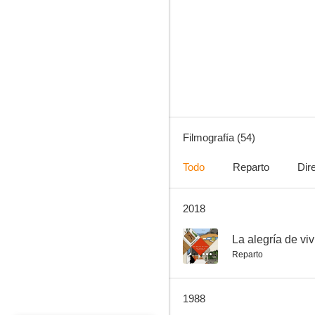
El jinete de la divina providencia
--
Filmografía (54)
Todo
Reparto
Dir
2018
Verónica
--
--
La alegría de viv
Reparto
1988