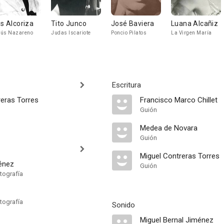
is Alcoriza
Tito Junco
José Baviera
Luana Alcañiz
ús Nazareno
Judas Iscariote
Poncio Pilatos
La Virgen María
Escritura
reras Torres
Francisco Marco Chillet
Guión
Medea de Novara
Guión
Miguel Contreras Torres
énez
Guión
tografía
tografía
Sonido
Miguel Bernal Jiménez