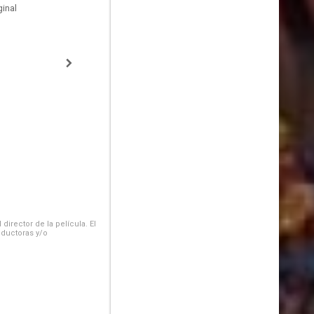
inal
irector de la película. El
oductoras y/o