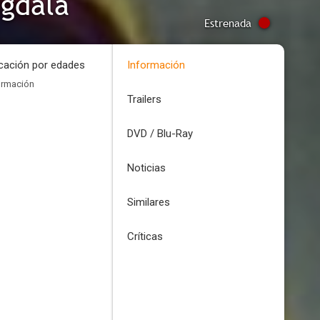
gdala
Estrenada
icación por edades
Información
ormación
Trailers
DVD / Blu-Ray
Noticias
Similares
Críticas