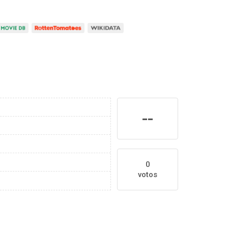
--
0
votos