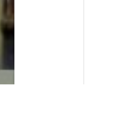
PlayMax
2026
Series populares
La Casa del Dragón
Silo
Stuart no consigue salvar el universo