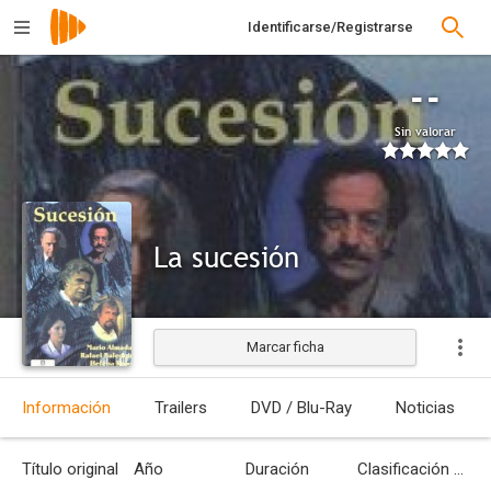
Identificarse/Registrarse
--
Sin valorar
La sucesión
Marcar ficha
Estrenada
Información
Trailers
DVD / Blu-Ray
Noticias
Título original
Año
Duración
Clasificación por edades