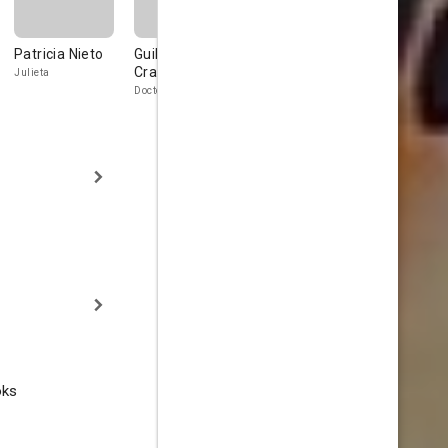
Patricia Nieto
Guillermo
Alberto Pedret
Elvira Lodi
Cramer
Julieta
Julián Méndez
Clotilde
Doctor J. González
oks