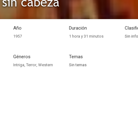
 sin cabeza
Año
Duración
Clasif
1957
1 hora y 31 minutos
Sin inf
Géneros
Temas
Intriga
,
Terror
,
Western
Sin temas