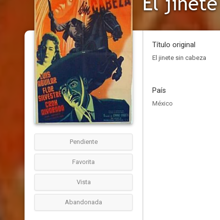
El jinete
Título original
El jinete sin cabeza
País
México
Pendiente
Favorita
Vista
Abandonada