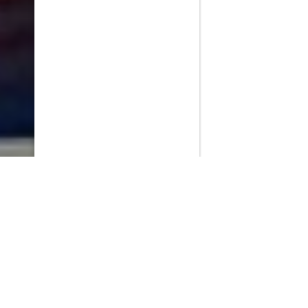
PlayMax
2026
Series populares
La Casa del Dragón
Silo
Ted Lasso
Stuart no consigue salvar el universo
Operaciones especiales: Lioness