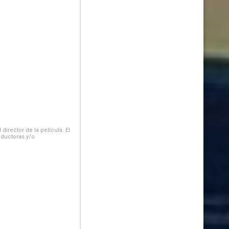
irector de la película. El
oductoras y/o