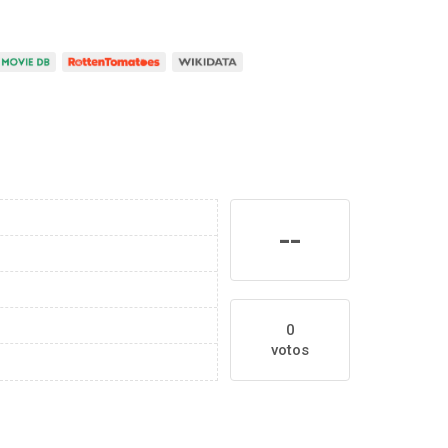
--
0
votos