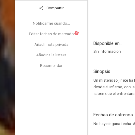
Compartir
Notificarme cuando...
N
Editar fechas de marcado
Disponible en...
Añadir nota privada
Sin información
Añadir a la lista/s
Recomendar
Sinopsis
Un misterioso jinete ha
desde el infierno, con 
saben que el enfrentarse
Fechas de estrenos
No hay ninguna fecha.
A