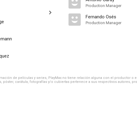
Production Manager
Fernando Osés
ge
Production Manager
oemann
zquez
ación de películas y series, PlayMax no tiene relación alguna con el productor o el d
, póster, carátula, fotografías y/o cubiertas pertenece a sus respectivos autores, pr