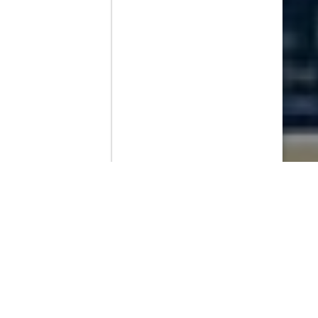
Contenido que expirara en VOD
Amazon Prime Video
Netflix
Filmin
Movistar+
Movistar+ Fibra