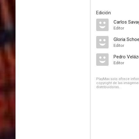
Edición
Carlos Sava
Editor
Gloria Sch
Editor
Pedro Velá
Editor
PlayMax solo ofrece inform
copyright de las imágenes
distribuidoras.