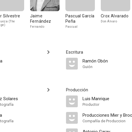
or Silvestre
Jaime
Pascual García
Crox Alvarado
Fernández
Peña
jueza (The
Don Álvaro
ge)
Fernando
Pascual
Escritura
ta
Ramón Obón
Guión
Producción
z Solares
Luis Manrique
tografía
Productor
ra
Producciones Mier y Bro
tografía
Compañía de Produccion
Antonio Garay