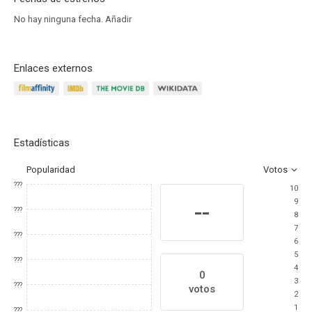
No hay ninguna fecha.
Añadir
Enlaces externos
Estadísticas
Popularidad
Votos
???
10
9
--
???
8
7
???
6
5
???
4
0
3
???
votos
2
1
???