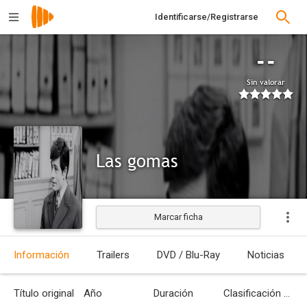
Identificarse/Registrarse
--
Sin valorar
Las gomas
Marcar ficha
Estrenada
Información
Trailers
DVD / Blu-Ray
Noticias
Título original
Año
Duración
Clasificación por edades