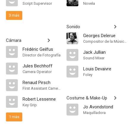
Script Supervisor
Novela
3 más
Sonido
Georges Delerue
Cámara
Compositor de la Música Original
Frédéric Geilfus
Jack Jullian
Director de Fotografía
Sound Mixer
Jules Bechhoff
Louis Devaivre
Camera Operator
Foley
Renaud Pirsch
First Assistant Camera
Costume & Make-Up
Robert Lessenne
Key Grip
Jo Avondstond
Maquilladora
1 más