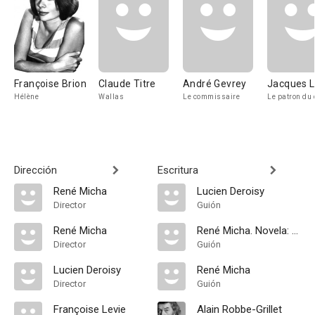
Françoise Brion
Claude Titre
André Gevrey
Jacques L
Hélène
Wallas
Le commissaire
Le patron du 
Dirección
Escritura
René Micha
Lucien Deroisy
Director
Guión
René Micha
René Micha. Novela: Alain Robbe-Grillet
Director
Guión
Lucien Deroisy
René Micha
Director
Guión
Françoise Levie
Alain Robbe-Grillet