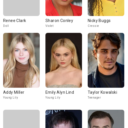
Renee Clark
Sharon Conley
Nicky Buggs
Doll
Violet
Cressie
Addy Miller
Emily Alyn Lind
Taylor Kowalski
Young Lily
Young Lily
Teenager