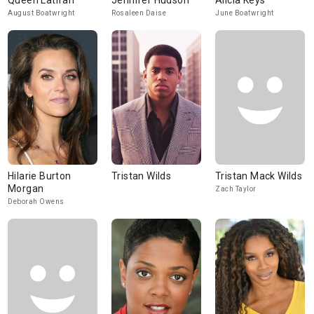
Queen Latifah
Jennifer Hudson
Alicia Keys
August Boatwright
Rosaleen Daise
June Boatwright
Hilarie Burton
Tristan Wilds
Tristan Mack Wilds
Morgan
Zach Taylor
Deborah Owens