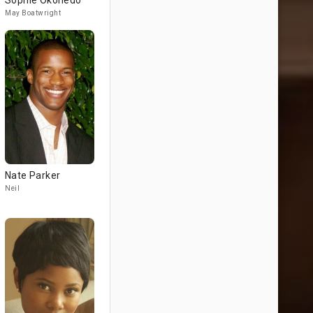
Sophie Okonedo
May Boatwright
Nate Parker
Neil