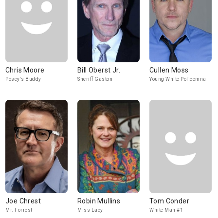
Chris Moore
Bill Oberst Jr.
Cullen Moss
Posey's Buddy
Sheriff Gaston
Young White Policemna
Joe Chrest
Robin Mullins
Tom Conder
Mr. Forrest
Miss Lacy
White Man #1