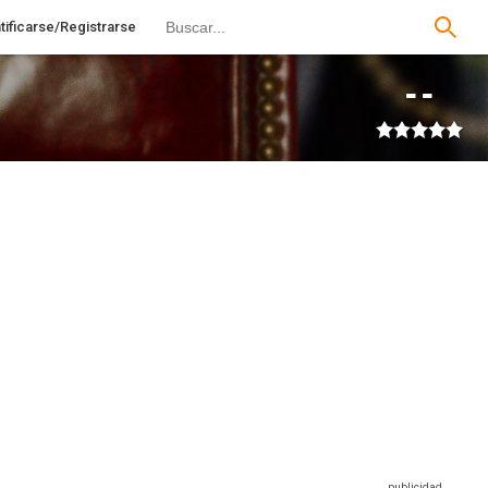
tificarse/Registrarse
--