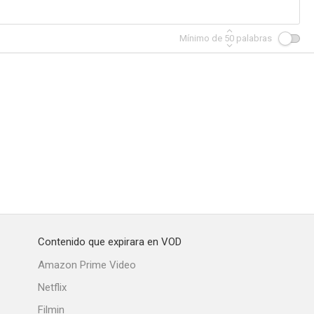
Mínimo de
50
palabras
erano
Antes de partir
Mujeres en rojo
Contenido que expirara en VOD
Amazon Prime Video
Netflix
Filmin