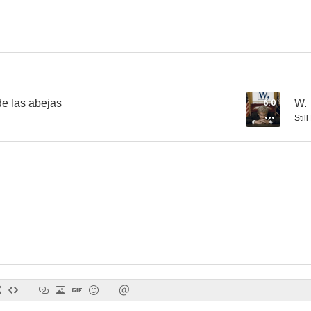
La mujer de rojo
Una pandilla de altura
6.4
6.4
de las abejas
6.0
W.
Stil
Tin Cup
Syriana
Sol naci
3.8
3.5