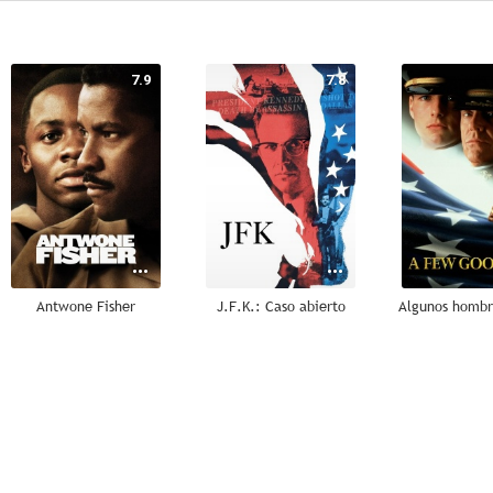
7.9
7.8
Antwone Fisher
J.F.K.: Caso abierto
Algunos hombr
7.2
6.6