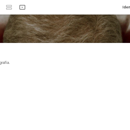
Iden
rafía.