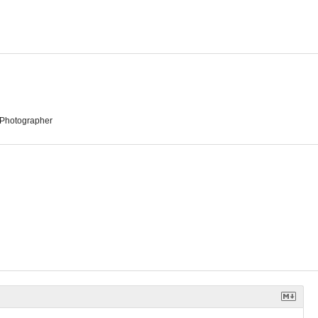
Ocho millones de maneras de morir
Starman, el hombre de las estrellas
Virtuosity
6.3
6.1
6.0
l Photographer
ente
Hollywood: Departamento de homicidios
W.
--
--
--