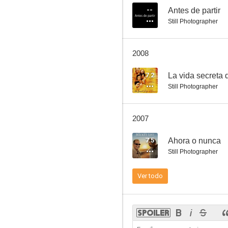
--
Antes de partir
Still Photographer
Doc Hollywood
2008
6.5
7.2
La vida secreta 
Still Photographer
2007
7.5
Ahora o nunca
Still Photographer
La película de los Teleñecos
Ver todo
5.0