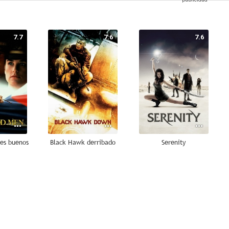
7.7
7.6
7.6
es buenos
Black Hawk derribado
Serenity
5.7
8.0
8.0