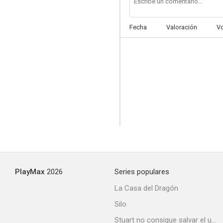
Fecha
Valoración
V
El hombre con un zapato rojo
--
PlayMax
2026
Series populares
Nixon (American Experience)
La Casa del Dragón
Silo
Stuart no consigue salvar el universo