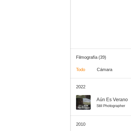
Ahora o nunca
8.0
Filmografía (39)
Todo
Cámara
2022
El regreso
7.0
--
Aún Es Verano
Still Photographer
2010