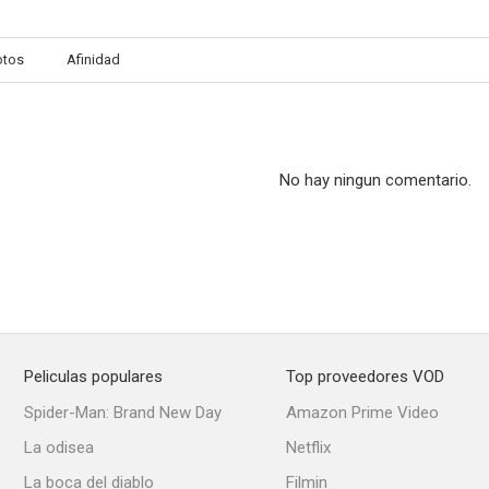
otos
Afinidad
Relámpago Jack
Bulworth
Aún Es V
--
--
No hay ningun comentario.
Peliculas populares
Top proveedores VOD
A marcha forzada
Con amor y con humor
Spider-Man: Brand New Day
Amazon Prime Video
La odisea
Netflix
La boca del diablo
Filmin