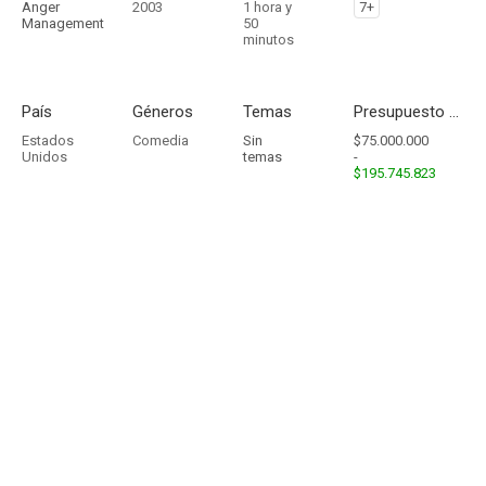
Anger
2003
1 hora y
7+
Management
50
minutos
País
Géneros
Temas
Presupuesto - Ingresos
Estados
Comedia
Sin
$75.000.000
Unidos
temas
-
$195.745.823