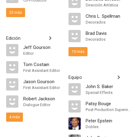
Co-Productor
Dirección Artística
23 más
Chris L. Spellman
Decorados
Brad Davis
Edición
Decorados
Jeff Gourson
15 más
Editor
Tom Costain
First Assistant Editor
Equipo
Jason Gourson
John S. Baker
First Assistant Editor
Special Effects
Robert Jackson
Patsy Bouge
Dialogue Editor
Post Production Supervisor
4 más
Peter Epstein
Dobles