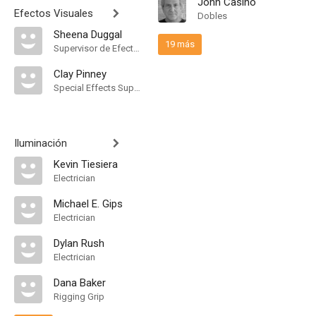
John Casino
Efectos Visuales
Dobles
Sheena Duggal
19 más
Supervisor de Efectos Visuales
Clay Pinney
Special Effects Supervisor
Iluminación
Kevin Tiesiera
Electrician
Michael E. Gips
Electrician
Dylan Rush
Electrician
Dana Baker
Rigging Grip