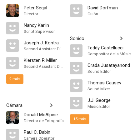
Peter Segal
David Dorfman
Director
Guión
Nancy Karlin
Script Supervisor
Sonido
Joseph J. Kontra
Teddy Castellucci
Second Assistant Director
Compositor de la Música Original
Kiersten P. Miller
Orada Jusatayanond
Second Assistant Director
Sound Editor
2 más
Thomas Causey
Sound Mixer
J.J. George
Cámara
Music Editor
Donald McAlpine
15 más
Director de Fotografía
Paul C. Babin
Camera Operator