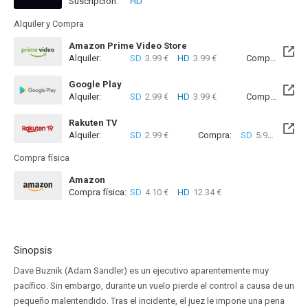
Suscripción:
HD
Disponible hasta el Sab, 06 Mar 2027 (Quedan 6 meses)
Alquiler y Compra
Amazon Prime Video Store
Alquiler:
SD
3.99 €
HD
3.99 €
Compra:
SD
5
Google Play
Alquiler:
SD
2.99 €
HD
3.99 €
Compra:
SD
5
Rakuten TV
Alquiler:
SD
2.99 €
Compra:
SD
5.99 €
Compra física
Amazon
Compra física:
SD
4.10 €
HD
12.34 €
Sinopsis
Dave Buznik (Adam Sandler) es un ejecutivo aparentemente muy
pacífico. Sin embargo, durante un vuelo pierde el control a causa de un
pequeño malentendido. Tras el incidente, el juez le impone una pena