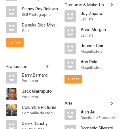
Costume & Make-Up
Sidney Ray Baldwin
Joy Zapata
Still Photographer
Estilista
Daisuke Dice Miyake
Anne Morgan
Grip
Estilista
12 más
Joanne Gair
Maquilladora
Ann Pala
Producción
Maquilladora
Barry Bernardi
16 más
Productor
Jack Giarraputo
Productor
Arte
Columbia Pictures
Alan Au
Compañía de Produccion
Diseño de Producción
Derek Dauchy
Domenic Silvestri