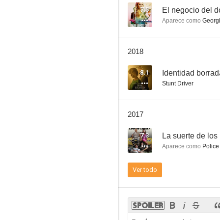
7.5
El negocio del d
Aparece como
Georgi
Lake City
2018
8.1
Identidad borrad
Stunt Driver
2017
7.3
La suerte de los
Aparece como
Police
Ver todo