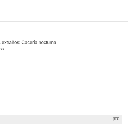
 extraños: Cacería nocturna
les