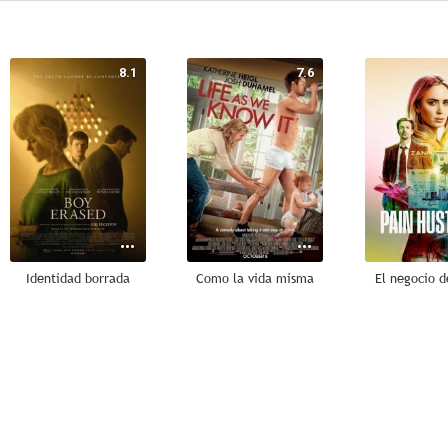
8.1
7.6
Identidad borrada
Como la vida misma
El negocio d
6.3
5.8