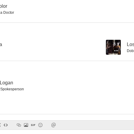
olor
a Doctor
Coastlines
a
5.3
Los
Dob
 Logan
 Spokesperson