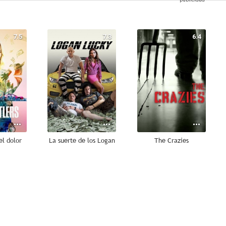
7.5
7.3
6.4
el dolor
La suerte de los Logan
The Crazies
5.7
5.5
5.3