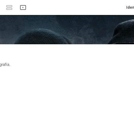
Iden
rafía.