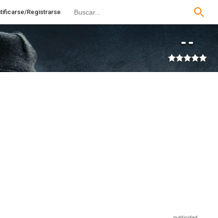
tificarse/Registrarse
--