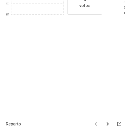
3
???
votos
2
1
???
Reparto