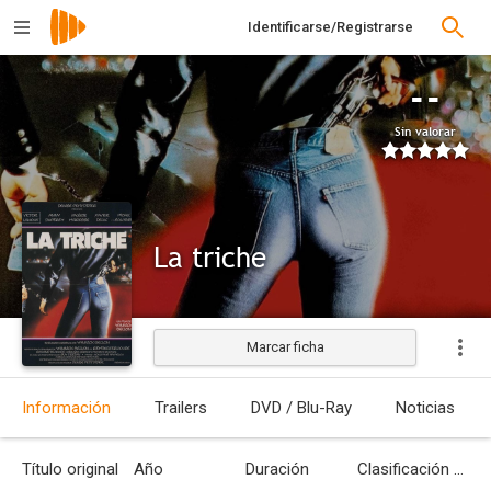
Identificarse/Registrarse
--
Sin valorar
La triche
Marcar ficha
Estrenada
Información
Trailers
DVD / Blu-Ray
Noticias
Título original
Año
Duración
Clasificación por edades