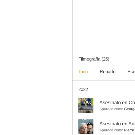
Crímenes perfectos
6.0
Filmografía (26)
Todo
Reparto
Esc
2022
Que empiece la fiesta
4.5
9.0
Asesinato en Ch
Aparece como
George
--
Asesinato en A
Aparece como
Pierre