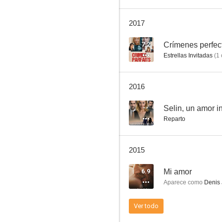
2017
Renacimiento (Renaissance)
7.2
Crímenes perfec
Estrellas Invitadas
(
1
--
2016
--
Selin, un amor i
Reparto
2015
Selin, un amor inolvidable
6.9
Mi amor
--
Aparece como
Denis 
Ver todo