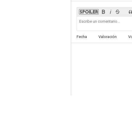
N'importe qui - Le film (WTF)
Fecha
Valoración
V
--
Central nuit
--