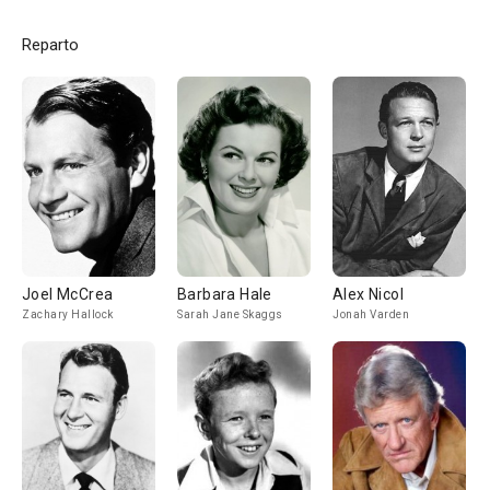
Reparto
Joel McCrea
Barbara Hale
Alex Nicol
Zachary Hallock
Sarah Jane Skaggs
Jonah Varden