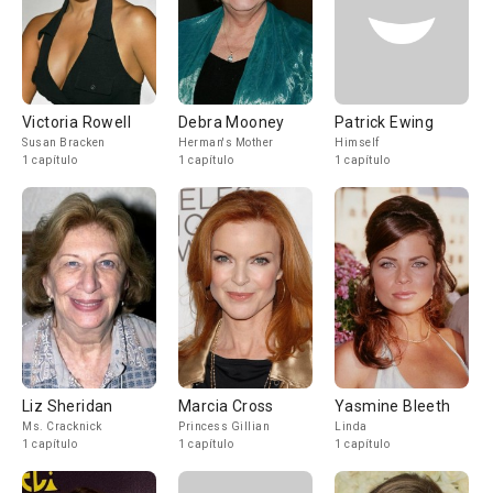
Victoria Rowell
Debra Mooney
Patrick Ewing
Susan Bracken
Herman's Mother
Himself
1 capítulo
1 capítulo
1 capítulo
Liz Sheridan
Marcia Cross
Yasmine Bleeth
Ms. Cracknick
Princess Gillian
Linda
1 capítulo
1 capítulo
1 capítulo