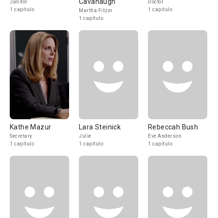
Cavanaugh
Janitor
Doctor
1 capítulo
1 capítulo
Martha Fitzer
1 capítulo
Kathe Mazur
Lara Steinick
Rebeccah Bush
Secretary
Julie
Eve Anderson
1 capítulo
1 capítulo
1 capítulo