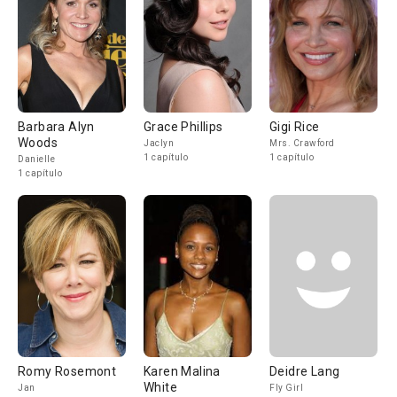
Barbara Alyn
Grace Phillips
Gigi Rice
Woods
Jaclyn
Mrs. Crawford
1 capítulo
1 capítulo
Danielle
1 capítulo
Romy Rosemont
Karen Malina
Deidre Lang
White
Jan
Fly Girl