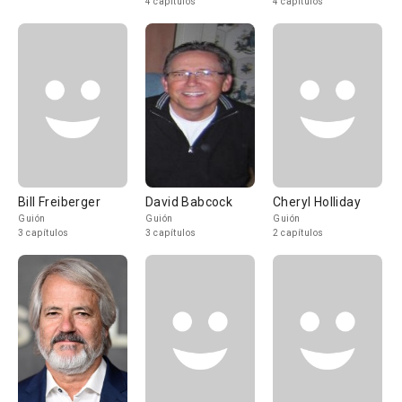
4 capítulos
4 capítulos
Bill Freiberger
David Babcock
Cheryl Holliday
Guión
Guión
Guión
3 capítulos
3 capítulos
2 capítulos