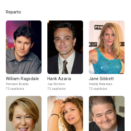
Reparto
William Ragsdale
Hank Azaria
Jane Sibbett
Herman Brooks
Jay Nichols
Heddy Newman
72 capítulos
72 capítulos
72 capítulos