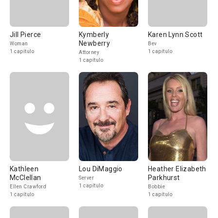
Jill Pierce
Kymberly
Karen Lynn Scott
Newberry
Woman
Bev
1 capítulo
1 capítulo
Attorney
1 capítulo
Kathleen
Lou DiMaggio
Heather Elizabeth
McClellan
Parkhurst
Server
1 capítulo
Ellen Crawford
Bobbie
1 capítulo
1 capítulo