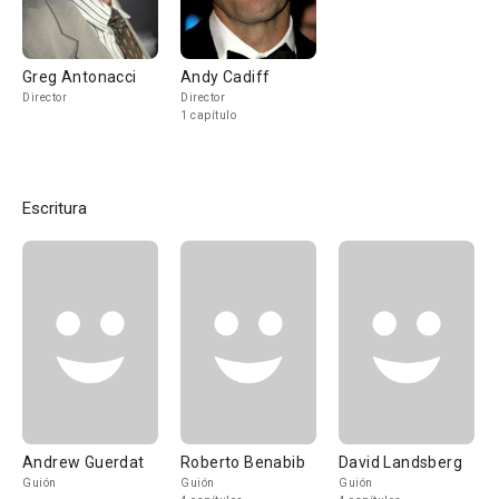
Greg Antonacci
Andy Cadiff
Director
Director
1 capítulo
Escritura
Andrew Guerdat
Roberto Benabib
David Landsberg
Guión
Guión
Guión