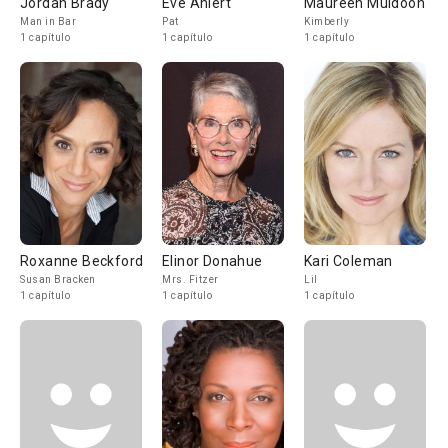
Jordan Brady
Eve Ahlert
Maureen Muldoon
Man in Bar
Pat
Kimberly
1 capítulo
1 capítulo
1 capítulo
Roxanne Beckford
Elinor Donahue
Kari Coleman
Susan Bracken
Mrs. Fitzer
Lil
1 capítulo
1 capítulo
1 capítulo