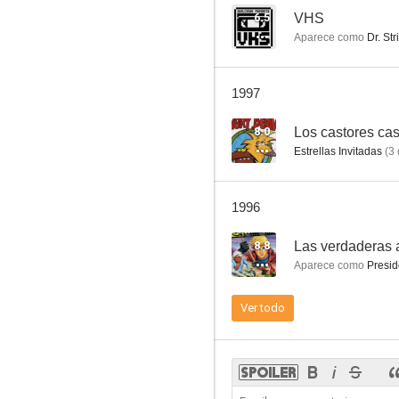
6.5
VHS
Aparece como
Dr. Str
Las verdaderas aventuras de Jonny Quest
1997
8.4
8.0
Los castores ca
Estrellas Invitadas
(
3
1996
8.8
Las verdaderas 
Aparece como
Presid
Holocausto
Ver todo
8.2