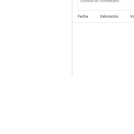
Fecha
Valoración
V
Dallas
7.9
Los ángeles de Charlie
7.5