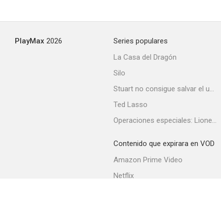
La desaparición del vuelo 412
PlayMax
2026
Series populares
--
La Casa del Dragón
Silo
Stuart no consigue salvar el universo
Ted Lasso
Operaciones especiales: Lioness
Contenido que expirara en VOD
Marcus Welby, doctor en medicina
Amazon Prime Video
Netflix
Filmin
Movistar+