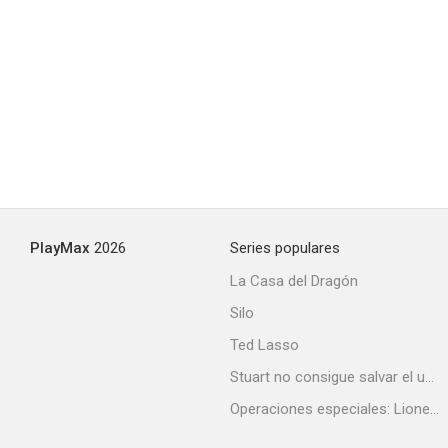
Stan Helsing
4.5
PlayMax
2026
Series populares
La Casa del Dragón
Silo
El secuestro de mi hija
Ted Lasso
4.5
Stuart no consigue salvar el universo
Operaciones especiales: Lioness