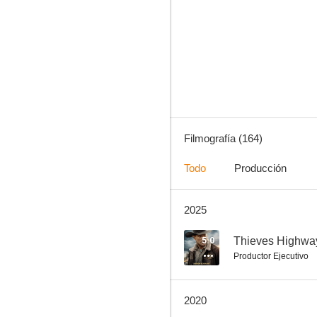
Isla misteriosa
7.7
Filmografía (164)
Todo
Producción
2025
Numb
7.5
5.0
Thieves Highwa
Productor Ejecutivo
2020