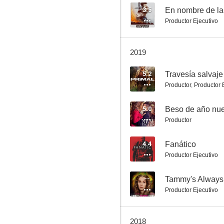
3.5
En nombre de la 
Productor Ejecutivo
El valle de los tornados
2019
7.0
5.2
Travesía salvaje
Productor
,
Productor 
5.0
Beso de año nu
Productor
4.4
Fanático
Productor Ejecutivo
Amistad obsesiva
7.0
--
Tammy's Always
Productor Ejecutivo
2018