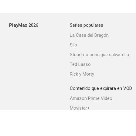
Un milagro en Saint Florans
PlayMax
2026
Series populares
--
La Casa del Dragón
Silo
Stuart no consigue salvar el universo
Ted Lasso
Rick y Morty
Contenido que expirara en VOD
Pérdida de fe
Amazon Prime Video
--
Movistar+
Netflix
Filmin