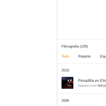
Ally McBeal
6.8
Filmografía (109)
Todo
Reparto
Equ
2010
La novia de Chucky
10
6.4
Pesadilla en Elm
Aparece como
Self (a
2006