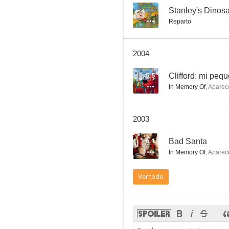
--
Stanley's Dinos
Reparto
Fish Police
2004
8.5
5.5
Clifford: mi peq
In Memory Of
,
Aparec
2003
6.1
Bad Santa
In Memory Of
,
Aparec
Así empezó Hollywood
Ver todo
8.2