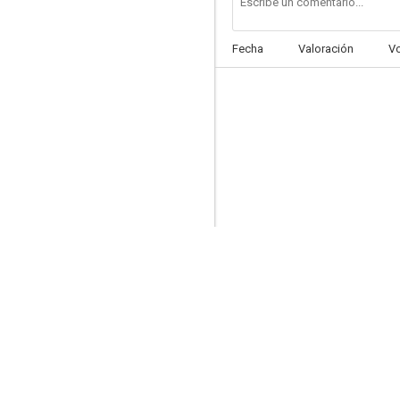
Fecha
Valoración
V
El prisionero de la Segunda Avenida
8.0
No con mis hijas
8.0