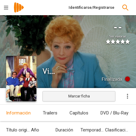
Identificarse/Registrarse
--
Sin valorar
Vida con Lucy
Finalizada
Marcar ficha
Información
Trailers
Capítulos
DVD / Blu-Ray
Título original
Año
Duración
Temporadas
Clasificación por edades