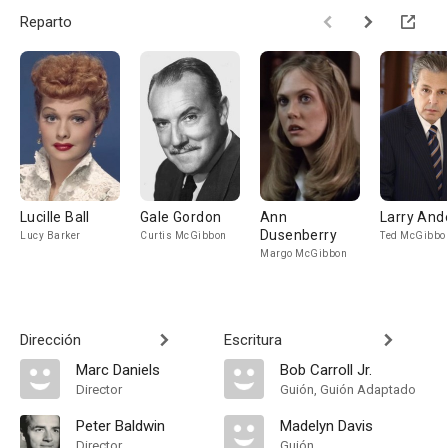
Reparto
Lucille Ball
Gale Gordon
Ann
Larry And
Dusenberry
Lucy Barker
Curtis McGibbon
Ted McGibbo
Margo McGibbon
Dirección
Escritura
Marc Daniels
Bob Carroll Jr.
Director
Guión, Guión Adaptado
Peter Baldwin
Madelyn Davis
Director
Guión