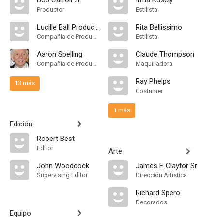
Bob Carroll Jr.
Irma Kusely
Productor
Estilista
Lucille Ball Productions
Rita Bellissimo
Compañía de Produccion
Estilista
Aaron Spelling
Claude Thompson
Compañía de Produccion, Productor Ejecutivo
Maquilladora
Ray Phelps
13 más
Costumer
1 más
Edición
Robert Best
Editor
Arte
John Woodcock
James F. Claytor Sr.
Supervising Editor
Dirección Artística
Richard Spero
Decorados
Equipo