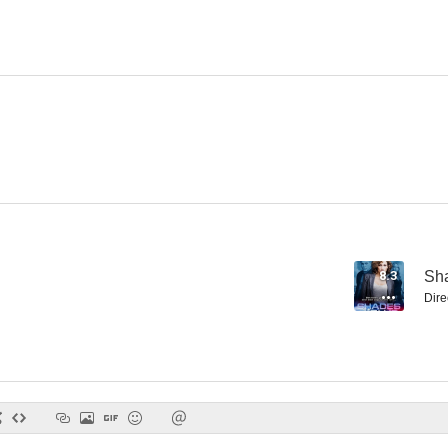
Dawson crece
Gatos Infernales
The Tomorro
7.1
7.1
8.3
Sha
Dire
Los 4400
V, los visitantes
The Client
8.3
8.1