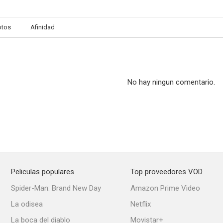
otos
Afinidad
Shades of Blue
FBI
Life
7.5
7.5
No hay ningun comentario.
Peliculas populares
Top proveedores VOD
Do No Harm (TV Series)
Surface
Legends (Le
Spider-Man: Brand New Day
Amazon Prime Video
4.8
4.0
La odisea
Netflix
La boca del diablo
Movistar+