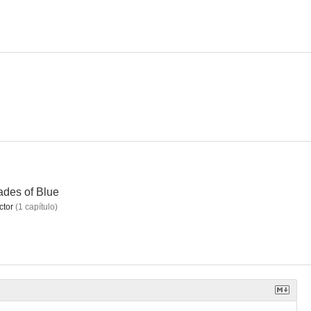
w People
Frequency
Numb3rs
6.6
9.3
8.6
des of Blue
ctor
(
1
capítulo
)
 List
Wildfire
Trauma
7.8
7.7
7.7