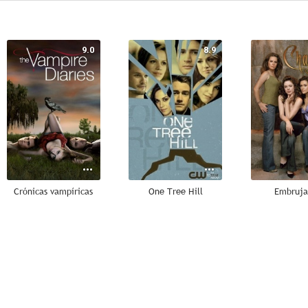
9.0
8.9
Crónicas vampíricas
One Tree Hill
Embruja
8.7
8.6