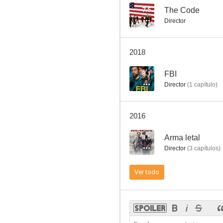
7.5
The Code
Director
Cambiadas al nacer
2018
7.1
8.1
FBI
Director
(
1
capítulo
)
2016
8.5
Arma letal
Director
(
3
capítulos
)
666 Park Avenue
Ver todo
8.5