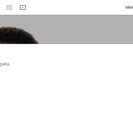
Iden
rafía.