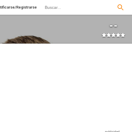
tificarse/Registrarse
--