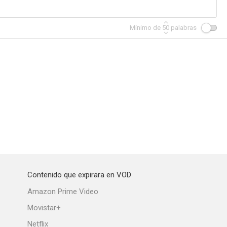
Mínimo de
50
palabras
Roswell
Ley y orden
7.4
6.8
6.7
Contenido que expirara en VOD
yendas)
Dark Blue
Miami Medical
Amazon Prime Video
--
--
Movistar+
Netflix