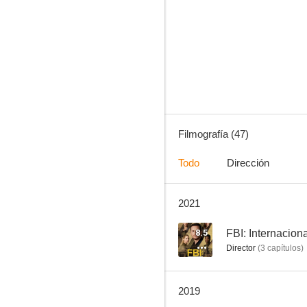
Los 100
8.5
Filmografía (47)
Todo
Dirección
2021
Arrow
8.0
8.5
FBI: Internacion
Director
(
3
capítulos
)
2019