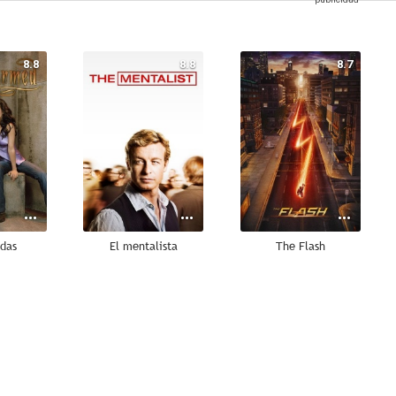
8.8
8.8
8.7
das
El mentalista
The Flash
8.5
8.5
8.5