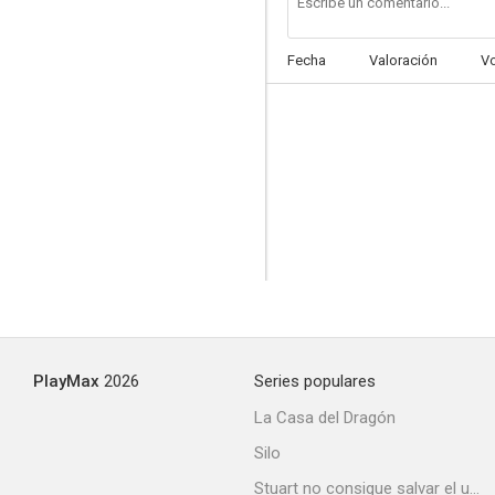
Fecha
Valoración
V
FBI: Internacional
7.5
PlayMax
2026
Series populares
The Code
La Casa del Dragón
6.0
Silo
Stuart no consigue salvar el universo