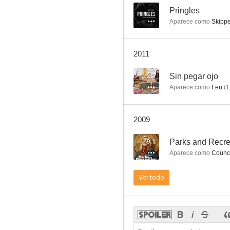
--
Pringles
Aparece como
Skippe
Camino a la perdición
2011
10
2.7
Sin pegar ojo
Aparece como
Len
(
1
2009
9.1
Parks and Recre
Aparece como
Counci
La fuga de Colditz
Ver todo
9.0