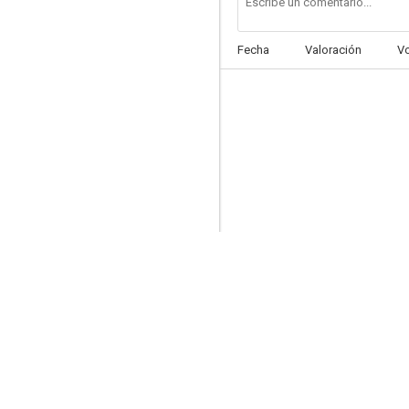
Fecha
Valoración
V
El puente de Brooklyn
8.0
Diagnóstico asesinato
7.5