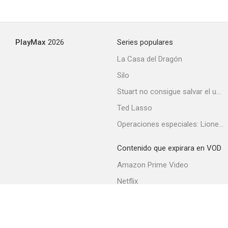
Tales of the Unexpected
PlayMax
2026
Series populares
--
La Casa del Dragón
Silo
Stuart no consigue salvar el universo
Ted Lasso
Operaciones especiales: Lioness
Contenido que expirara en VOD
Rumpole of the Bailey
Amazon Prime Video
--
Netflix
Filmin
Movistar+