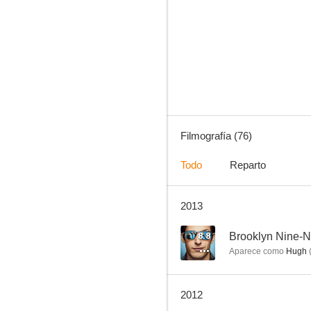
Star Trek: La nueva generación
8.0
Filmografía (76)
Todo
Reparto
2013
Colombo
7.8
8.8
Brooklyn Nine-N
Aparece como
Hugh
2012