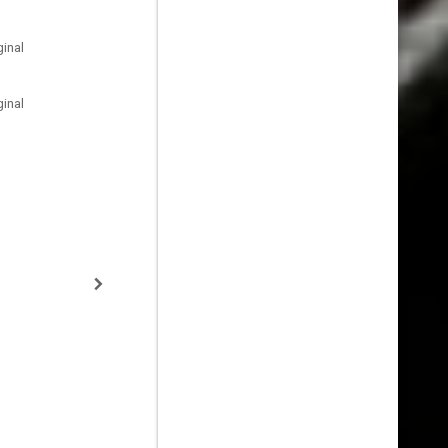
inal
inal