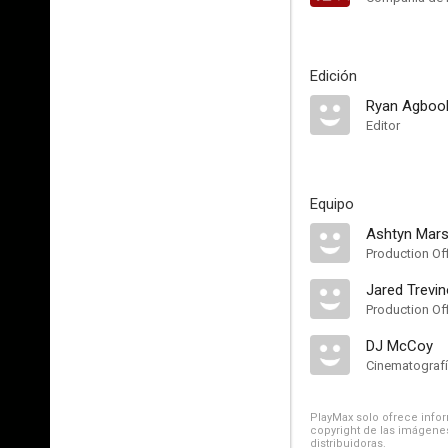
Edición
Ryan Agboo
Editor
Equipo
Ashtyn Mars
Production Of
Jared Trevi
Production Of
DJ McCoy
Cinematograf
PlayMax solo ofrece inform
copyright de las imágenes
distribuidoras.