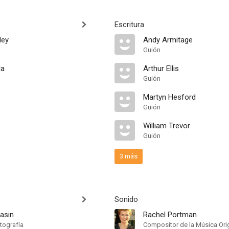
Escritura
ley
Andy Armitage
Guión
la
Arthur Ellis
Guión
Martyn Hesford
Guión
William Trevor
Guión
3 más
Sonido
asin
Rachel Portman
tografía
Compositor de la Música Orig