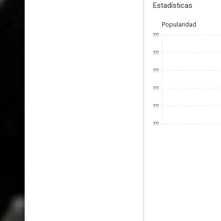
Estadísticas
Popularidad
???
???
???
???
???
???