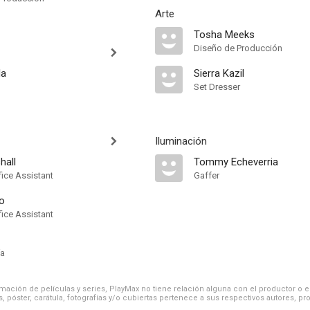
Arte
Tosha Meeks
Diseño de Producción
la
Sierra Kazil
Set Dresser
Iluminación
hall
Tommy Echeverria
fice Assistant
Gaffer
no
fice Assistant
ía
ación de películas y series, PlayMax no tiene relación alguna con el productor o el d
, póster, carátula, fotografías y/o cubiertas pertenece a sus respectivos autores, pr