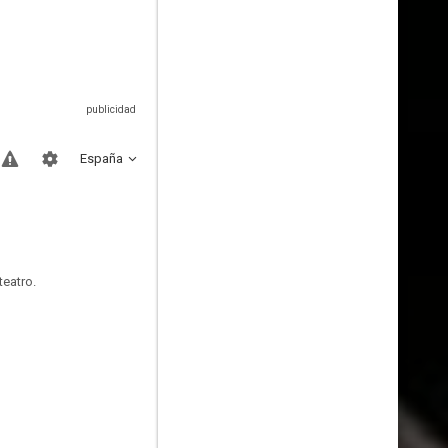
España
teatro.