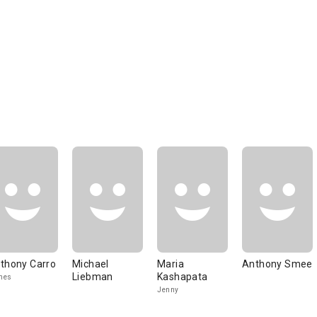
thony Carro
Michael
Maria
Anthony Smee
Liebman
Kashapata
mes
Jenny