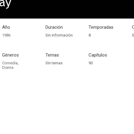
ay
Año
Duración
Temporadas
1986
Sin información
8
S
Géneros
Temas
Capítulos
Comedia
,
Sin temas
90
Drama