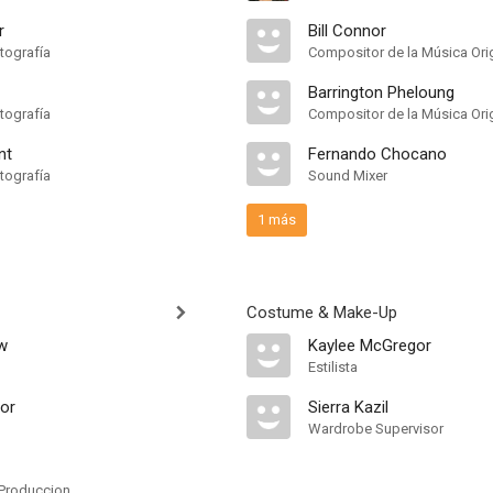
r
Bill Connor
tografía
Compositor de la Música Orig
Barrington Pheloung
tografía
Compositor de la Música Orig
nt
Fernando Chocano
tografía
Sound Mixer
1 más
Costume & Make-Up
w
Kaylee McGregor
Estilista
tor
Sierra Kazil
Wardrobe Supervisor
Produccion