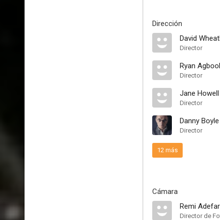
Dirección
David Wheat
Director
Ryan Agboo
Director
Jane Howell
Director
Danny Boyle
Director
12 más
Cámara
Remi Adefar
Director de Fo