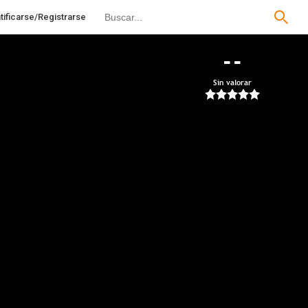
tificarse/Registrarse
--
Sin valorar