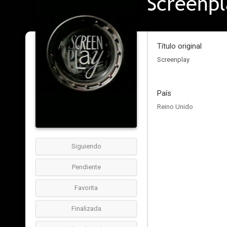
Screenpl
Título original
Screenplay
País
Reino Unido
Siguiendo
Pendiente
Favorita
Finalizada