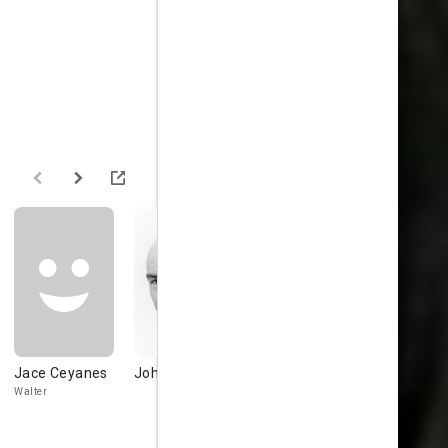
Jace Ceyanes
John Kavanagh
Sierra Kazil
Barbara Ad
Walter
Woman