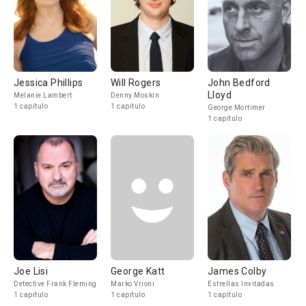
Jessica Phillips
Will Rogers
John Bedford
Lloyd
Melanie Lambert
Denny Moskin
1 capítulo
1 capítulo
George Mortimer
1 capítulo
Joe Lisi
George Katt
James Colby
Detective Frank Fleming
Marko Vrioni
Estrellas Invitadas
1 capítulo
1 capítulo
1 capítulo