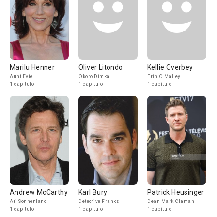
Marilu Henner
Oliver Litondo
Kellie Overbey
Aunt Evie
Okoro Dimka
Erin O'Malley
1 capítulo
1 capítulo
1 capítulo
Andrew McCarthy
Karl Bury
Patrick Heusinger
Ari Sonnenland
Detective Franks
Dean Mark Claman
1 capítulo
1 capítulo
1 capítulo