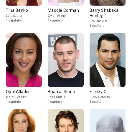
Tina Benko
Maddie Corman
Barry Shabaka
Henley
Lois Sadler
Gwen Allen
1 capítulo
1 capítulo
Leo Hackett
1 capítulo
Opal Alladin
Brian J. Smith
Franky G
Major Perkins
John Curtis
Ricky Cordero
1 capítulo
1 capítulo
1 capítulo