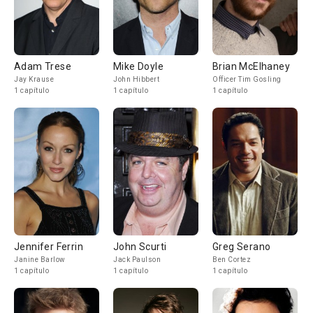
Adam Trese
Mike Doyle
Brian McElhaney
Jay Krause
John Hibbert
Officer Tim Gosling
1 capítulo
1 capítulo
1 capítulo
Jennifer Ferrin
John Scurti
Greg Serano
Janine Barlow
Jack Paulson
Ben Cortez
1 capítulo
1 capítulo
1 capítulo