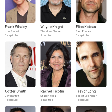
Frank Whaley
Wayne Knight
Elias Koteas
Jim Garrett
Theodore Blumer
Sam Rhodes
1 capítulo
1 capítulo
1 capítulo
Cotter Smith
Rachel Ticotin
Trevor Long
Jay Barrett
Sharon Vega
Foster Lee Nolan
1 capítulo
1 capítulo
1 capítulo