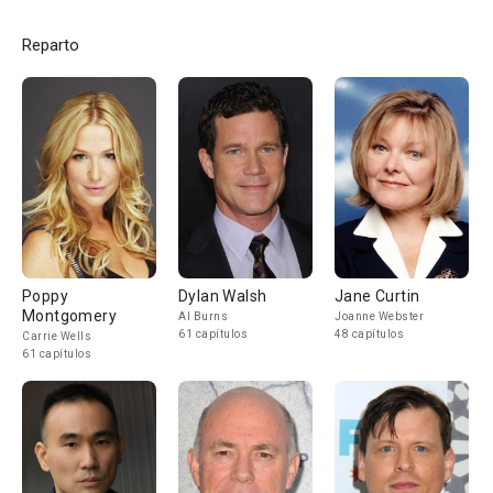
Reparto
Poppy
Dylan Walsh
Jane Curtin
Montgomery
Al Burns
Joanne Webster
61 capítulos
48 capítulos
Carrie Wells
61 capítulos