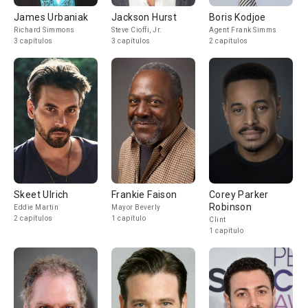
James Urbaniak
Jackson Hurst
Boris Kodjoe
Richard Simmons
Steve Cioffi, Jr.
Agent Frank Simms
3 capítulos
3 capítulos
2 capítulos
Skeet Ulrich
Frankie Faison
Corey Parker
Robinson
Eddie Martin
Mayor Beverly
2 capítulos
1 capítulo
Clint
1 capítulo