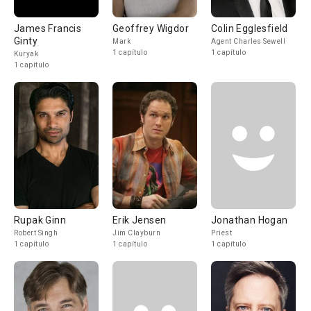
James Francis
Geoffrey Wigdor
Colin Egglesfield
Ginty
Mark
Agent Charles Sewell
1 capítulo
1 capítulo
Kuryak
1 capítulo
Rupak Ginn
Erik Jensen
Jonathan Hogan
Robert Singh
Jim Clayburn
Priest
1 capítulo
1 capítulo
1 capítulo