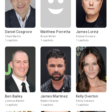
Daniel Cosgrove
Matthew Porretta
James Lorinz
Chad Martin
Bruce Miller
Emmet Grinwis
1 capítulo
1 capítulo
1 capítulo
Ben Bailey
James Martinez
Kelly Overton
Lorenzo Abrelli
Robert Chavez
Emily Connors
1 capítulo
1 capítulo
1 capítulo