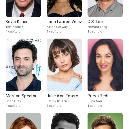
Kevin Kilner
Luna Lauren Vélez
C.S. Lee
Tom Noonan
Aisha Conway
Howard Lang
1 capítulo
1 capítulo
1 capítulo
Morgan Spector
Julie Ann Emery
Purva Bedi
Dean Gray
Shelby Delson
Rupa Nair
1 capítulo
1 capítulo
1 capítulo