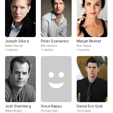
Joseph Sikora
Peter Scanavino
Marjan Neshat
Robert Harlow
Alex Daniels
Mrs. Sajadi
1 capítulo
1 capítulo
1 capítulo
Josh Stamberg
Vince Nappo
Daniel Eric Gold
Robert Bright
Phillipe Huet
Chris Kane