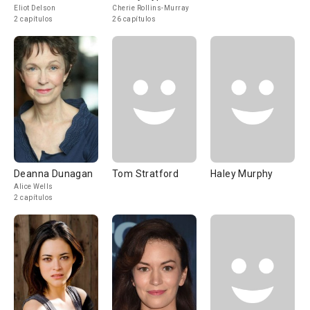
Eliot Delson
Cherie Rollins-Murray
2 capítulos
26 capítulos
Deanna Dunagan
Tom Stratford
Haley Murphy
Alice Wells
2 capítulos