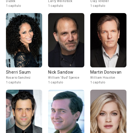
Dudek
Larry Weinstock
Clay Tendler
1 capítulo
1 capítulo
1 capítulo
Sherri Saum
Nick Sandow
Martin Donovan
Rosario Sanchez
William 'Bud' Spence
William Houston
1 capítulo
1 capítulo
1 capítulo