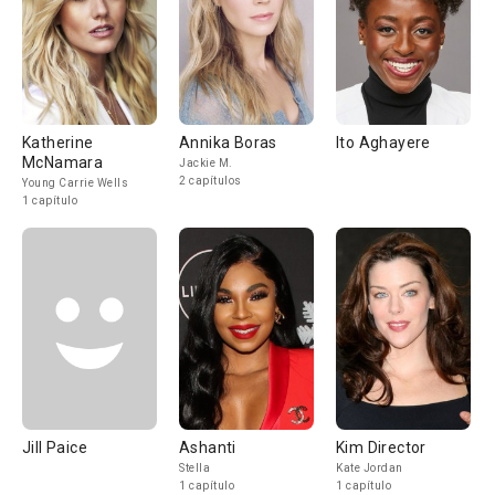
Katherine
Annika Boras
Ito Aghayere
McNamara
Jackie M.
2 capítulos
Young Carrie Wells
1 capítulo
Jill Paice
Ashanti
Kim Director
Stella
Kate Jordan
1 capítulo
1 capítulo