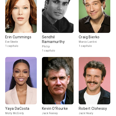
Erin Cummings
Sendhil
Craig Bierko
Ramamurthy
Eve Steele
Marco Lantini
1 capítulo
1 capítulo
Philip
1 capítulo
Yaya DaCosta
Kevin O'Rourke
Robert Clohessy
Molly McGinty
Jack Feeney
Jack Healy