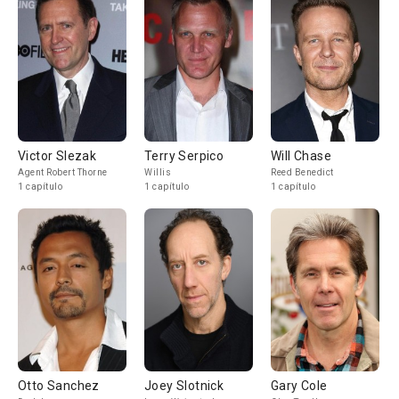
Victor Slezak
Terry Serpico
Will Chase
Agent Robert Thorne
Willis
Reed Benedict
1 capítulo
1 capítulo
1 capítulo
Otto Sanchez
Joey Slotnick
Gary Cole