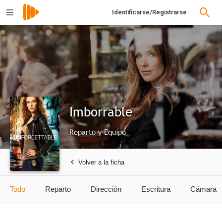
Identificarse/Registrarse
Imborrable
Reparto y Equipo
Volver a la ficha
Todo
Reparto
Dirección
Escritura
Cámara