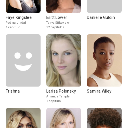
Faye Kingslee
Britt Lower
Danielle Guldin
Padma Jindal
Tanya Sitkowsky
1 capítulo
12 capítulos
Trishna
Larisa Polonsky
Samira Wiley
Amanda Temple
1 capítulo