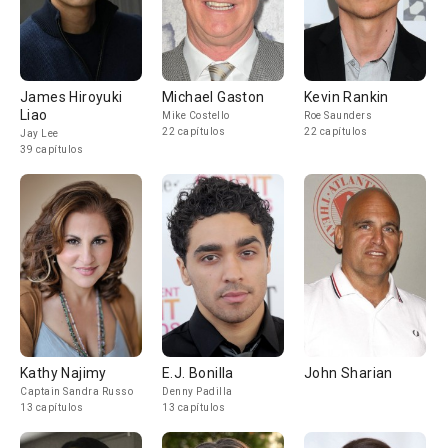
James Hiroyuki
Michael Gaston
Kevin Rankin
Liao
Mike Costello
Roe Saunders
22 capítulos
22 capítulos
Jay Lee
39 capítulos
Kathy Najimy
E.J. Bonilla
John Sharian
Captain Sandra Russo
Denny Padilla
13 capítulos
13 capítulos